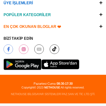
ÜYE İŞLEMLERİ
POPÜLER KATEGORİLER
EN ÇOK OKUNAN BLOGLAR ❤️
BİZİ TAKİP EDİN
Pazartesi-Cuma
08:30-17:30
Copyright© 2023
NETHOUSE
All rights reserved.
NETHOUSE BİLGİSAYAR SİSTEMLERİ PAZ.SAN.VE TİC.LTD.ŞTİ.