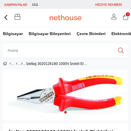
KAMPANYALAR
SSS
HEDİYE REHBERİ
0
Bilgisayar
Bilgisayar Bileşenleri
Çevre Birimleri
Elektroni
İzeltaş 3020126180 1000V İzoleli Elektrikçi Kombine Pense 180 mm
Üye Girişi
Üye Ol
Facebook İle Bağlan
Google İle Bağlan