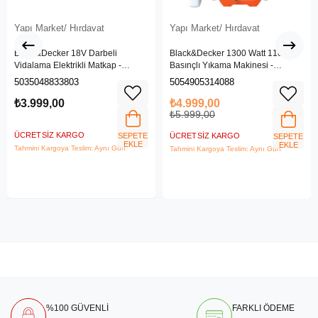
Yapı Market/ Hırdavat
Yapı Market/ Hırdavat
Black&Decker 18V Darbeli
Black&Decker 1300 Watt 110 Bar
Vidalama Elektrikli Matkap -
Basınçlı Yıkama Makinesi -
BDCHD18SC1K-QW
(BEPW1300L-QS)
5035048833803
5054905314088
₺3.999,00
₺4.999,00
₺5.999,00
ÜCRETSIZ KARGO
SEPETE
ÜCRETSIZ KARGO
SEPETE
EKLE
EKLE
Tahmini Kargoya Teslim: Aynı Gün
Tahmini Kargoya Teslim: Aynı Gün
%100 GÜVENLİ
FARKLI ÖDEME