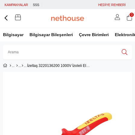
KAMPANYALAR
SSS
HEDİYE REHBERİ
0
Bilgisayar
Bilgisayar Bileşenleri
Çevre Birimleri
Elektroni
İzeltaş 3220136200 1000V İzoleli Elektrikçi Kargaburun Düz Uçlu 200 mm
Üye Girişi
Üye Ol
Facebook İle Bağlan
Google İle Bağlan