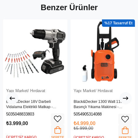
Benzer Ürünler
%17
Yapı Market/ Hırdavat
Yapı Market/ Hırdavat
Black&Decker 18V Darbeli
Black&Decker 1300 Watt 110 Bar
Vidalama Elektrikli Matkap -
Basınçlı Yıkama Makinesi -
BDCHD18SC1K-QW
(BEPW1300L-QS)
5035048833803
5054905314088
₺3.999,00
₺4.999,00
₺5.999,00
ÜCRETSIZ KARGO
SEPETE
ÜCRETSIZ KARGO
SEPETE