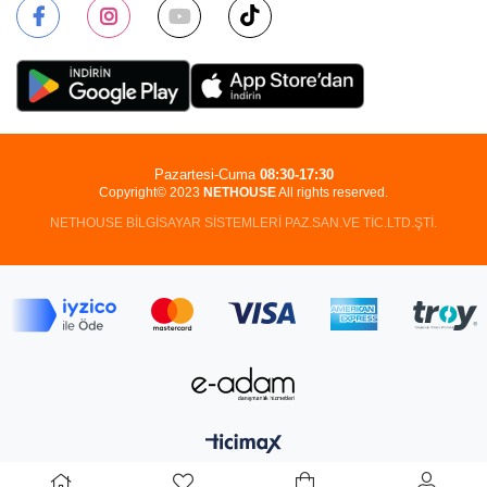
Pazartesi-Cuma
08:30-17:30
Copyright© 2023
NETHOUSE
All rights reserved.
NETHOUSE BİLGİSAYAR SİSTEMLERİ PAZ.SAN.VE TİC.LTD.ŞTİ.