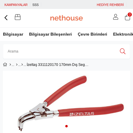
KAMPANYALAR
SSS
HEDİYE REHBERİ
0
Bilgisayar
Bilgisayar Bileşenleri
Çevre Birimleri
Elektroni
İzeltaş 3311120170 170mm Dış Segman Pense Yaylı Eğri
Üye Girişi
Üye Ol
Facebook İle Bağlan
Google İle Bağlan