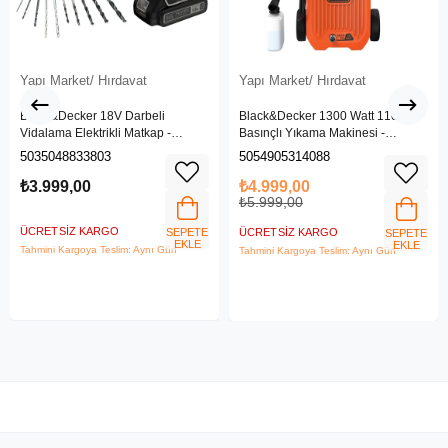
Yapı Market/ Hırdavat
Yapı Market/ Hırdavat
Black&Decker 18V Darbeli
Black&Decker 1300 Watt 110 Bar
Vidalama Elektrikli Matkap -
Basınçlı Yıkama Makinesi -
BDCHD18SC1K-QW
(BEPW1300L-QS)
5035048833803
5054905314088
₺3.999,00
₺4.999,00
₺5.999,00
ÜCRETSIZ KARGO
SEPETE
ÜCRETSIZ KARGO
SEPETE
EKLE
EKLE
Tahmini Kargoya Teslim: Aynı Gün
Tahmini Kargoya Teslim: Aynı Gün