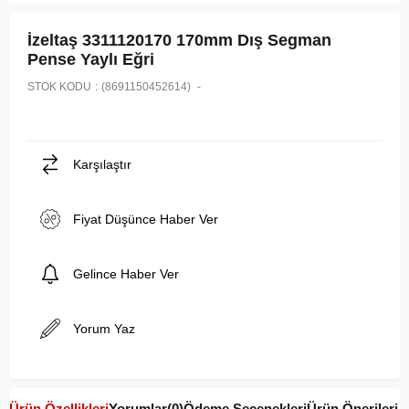
İzeltaş 3311120170 170mm Dış Segman
Pense Yaylı Eğri
STOK KODU
(8691150452614)
Karşılaştır
Fiyat Düşünce Haber Ver
Gelince Haber Ver
Yorum Yaz
Ürün Özellikleri
Yorumlar
(0)
Ödeme Seçenekleri
Ürün Önerileri