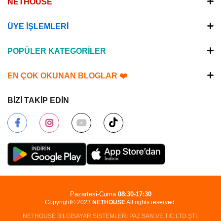
NETHOUSE
ÜYE İŞLEMLERİ
POPÜLER KATEGORİLER
EN ÇOK OKUNAN BLOGLAR ❤️
BİZİ TAKİP EDİN
Pazartesi-Cuma
08:30-17:30
Copyright© 2023
NETHOUSE
All rights reserved.
NETHOUSE BİLGİSAYAR SİSTEMLERİ PAZ.SAN.VE TİC.LTD.ŞTİ.