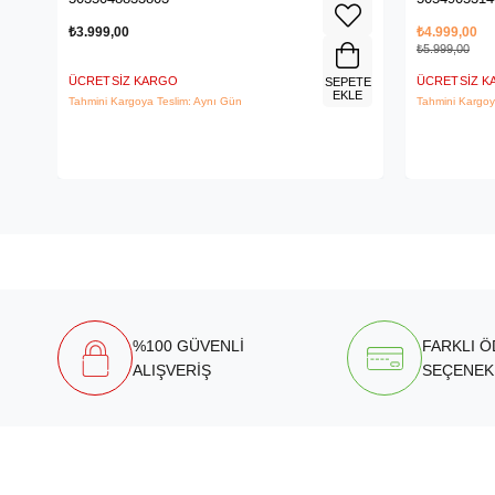
₺3.999,00
₺4.999,00
₺5.999,00
ÜCRETSIZ KARGO
ÜCRETSIZ 
SEPETE
EKLE
Tahmini Kargoya Teslim: Aynı Gün
Tahmini Kargoy
%100 GÜVENLİ
FARKLI 
ALIŞVERİŞ
SEÇENEK