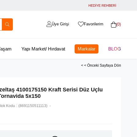
HEDİYE REHBERİ
Üye Girişi
Favorilerim
0
 Yaşam
Yapı Market/ Hırdavat
Markalar
BLOG
< < Önceki Sayfaya Dön
İzeltaş 4100175150 Kraft Serisi Düz Uçlu
Tornavida 5x150
tok Kodu
(8691150511113)