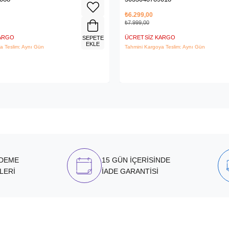
₺6.299,00
₺7.999,00
KARGO
ÜCRETSIZ KARGO
SEPETE
EKLE
a Teslim: Aynı Gün
Tahmini Kargoya Teslim: Aynı Gün
ÖDEME
15 GÜN İÇERİSİNDE
LERİ
İADE GARANTİSİ