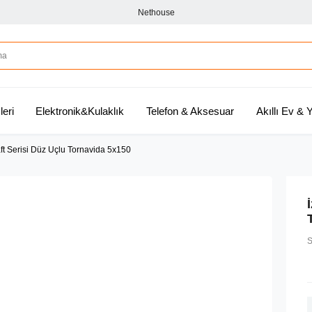
Nethouse
leri
Elektronik&Kulaklık
Telefon & Aksesuar
Akıllı Ev &
ft Serisi Düz Uçlu Tornavida 5x150
S