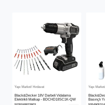
Yapı Market/ Hırdavat
Yapı Market
Black&Decker 18V Darbeli Vidalama
Black&Dec
Elektrikli Matkap - BDCHD18SC1K-QW
Basınçlı Y
(BEPW130
5035048833803
5054905314