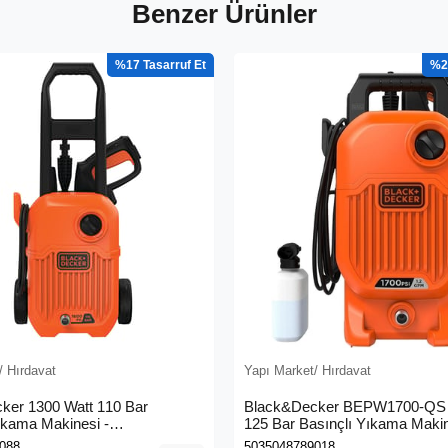
Benzer Ürünler
%17
%2
/ Hırdavat
Yapı Market/ Hırdavat
ker 1300 Watt 110 Bar
Black&Decker BEPW1700-QS 
ıkama Makinesi -
125 Bar Basınçlı Yıkama Maki
0L-QS)
088
5035048789018