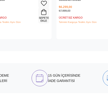
₺6.299,00
₺7.999,00
KARGO
ÜCRETSIZ KARGO
SEPETE
EKLE
a Teslim: Aynı Gün
Tahmini Kargoya Teslim: Aynı Gün
ÖDEME
15 GÜN İÇERİSİNDE
LERİ
İADE GARANTİSİ