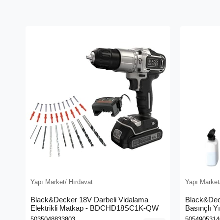
Yapı Market/ Hırdavat
Yapı Market
Black&Decker 18V Darbeli Vidalama
Black&Dec
Elektrikli Matkap - BDCHD18SC1K-QW
Basınçlı Y
(BEPW130
5035048833803
5054905314