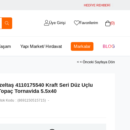
HEDİYE REHBERİ
Üye Girişi
Favorilerim
0
 Yaşam
Yapı Market/ Hırdavat
Markalar
BLOG
< < Önceki Sayfaya Dön
İzeltaş 4110175540 Kraft Seri Düz Uçlu
Topaç Tornavida 5.5x40
tok Kodu
(8691150515715)