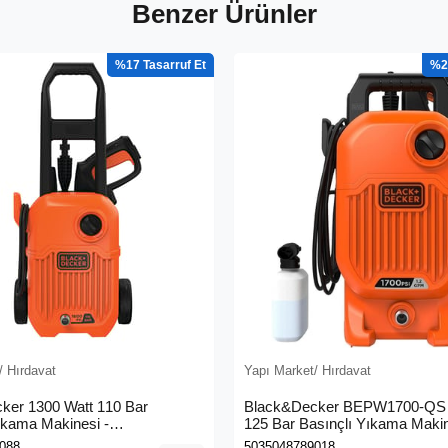
Benzer Ürünler
%17
%2
/ Hırdavat
Yapı Market/ Hırdavat
ker 1300 Watt 110 Bar
Black&Decker BEPW1700-QS 
ıkama Makinesi -
125 Bar Basınçlı Yıkama Maki
0L-QS)
088
5035048789018