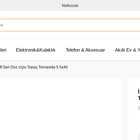
Nethouse
leri
Elektronik&Kulaklık
Telefon & Aksesuar
Akıllı Ev &
ft Seri Düz Uçlu Topaç Tornavida 5.5x40
S