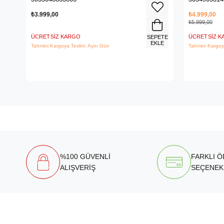
₺3.999,00
₺4.999,00
₺5.999,00
ÜCRETSIZ KARGO
ÜCRETSIZ 
SEPETE
EKLE
Tahmini Kargoya Teslim: Aynı Gün
Tahmini Kargoy
%100 GÜVENLİ
FARKLI 
ALIŞVERİŞ
SEÇENEK