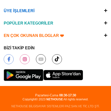
ÜYE İŞLEMLERİ
POPÜLER KATEGORİLER
EN ÇOK OKUNAN BLOGLAR ❤️
BİZİ TAKİP EDİN
Pazartesi-Cuma
08:30-17:30
Copyright© 2023
NETHOUSE
All rights reserved.
NETHOUSE BİLGİSAYAR SİSTEMLERİ PAZ.SAN.VE TİC.LTD.ŞTİ.