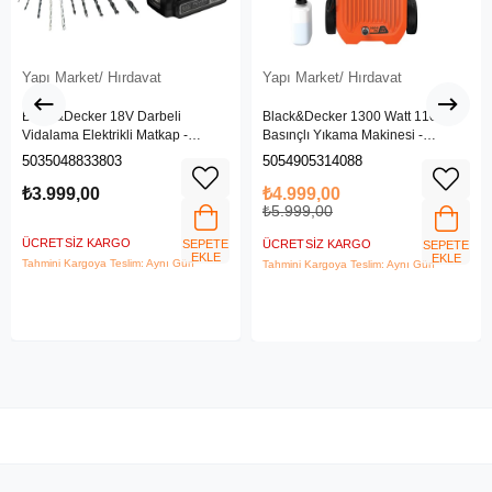
Yapı Market/ Hırdavat
Yapı Market/ Hırdavat
Black&Decker 18V Darbeli
Black&Decker 1300 Watt 110 Bar
Vidalama Elektrikli Matkap -
Basınçlı Yıkama Makinesi -
BDCHD18SC1K-QW
(BEPW1300L-QS)
5035048833803
5054905314088
₺3.999,00
₺4.999,00
₺5.999,00
ÜCRETSIZ KARGO
SEPETE
ÜCRETSIZ KARGO
SEPETE
EKLE
EKLE
Tahmini Kargoya Teslim: Aynı Gün
Tahmini Kargoya Teslim: Aynı Gün