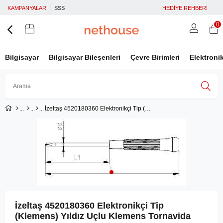
KAMPANYALAR
SSS
HEDİYE REHBERİ
0
Bilgisayar
Bilgisayar Bileşenleri
Çevre Birimleri
Elektroni
İzeltaş 4520180360 Elektronikçi Tip (Klemens) Yıldız Uçlu Klemens Tornavida 3x60
Üye Girişi
Üye Ol
Facebook İle Bağlan
Google İle Bağlan
İzeltaş 4520180360 Elektronikçi Tip
(Klemens) Yıldız Uçlu Klemens Tornavida