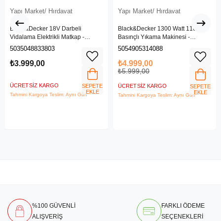
Yapı Market/ Hırdavat
Yapı Market/ Hırdavat
Black&Decker 18V Darbeli
Black&Decker 1300 Watt 110 Bar
Vidalama Elektrikli Matkap -
Basınçlı Yıkama Makinesi -
BDCHD18SC1K-QW
(BEPW1300L-QS)
5035048833803
5054905314088
₺3.999,00
₺4.999,00
₺5.999,00
ÜCRETSIZ KARGO
SEPETE
ÜCRETSIZ KARGO
SEPETE
EKLE
EKLE
Tahmini Kargoya Teslim: Aynı Gün
Tahmini Kargoya Teslim: Aynı Gün
%100 GÜVENLİ
FARKLI ÖDEME
ALIŞVERİŞ
SEÇENEKLERİ