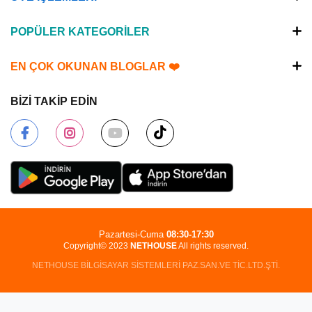
POPÜLER KATEGORİLER
EN ÇOK OKUNAN BLOGLAR ❤️
BİZİ TAKİP EDİN
Pazartesi-Cuma
08:30-17:30
Copyright© 2023
NETHOUSE
All rights reserved.
NETHOUSE BİLGİSAYAR SİSTEMLERİ PAZ.SAN.VE TİC.LTD.ŞTİ.