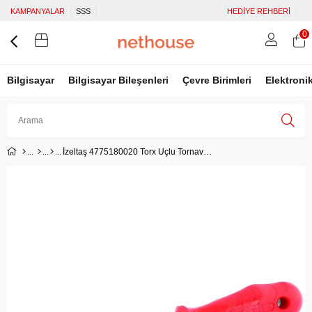
KAMPANYALAR
SSS
HEDİYE REHBERİ
0
Bilgisayar
Bilgisayar Bileşenleri
Çevre Birimleri
Elektroni
İzeltaş 4775180020 Torx Uçlu Tornavida T20
Üye Girişi
Üye Ol
Facebook İle Bağlan
Google İle Bağlan