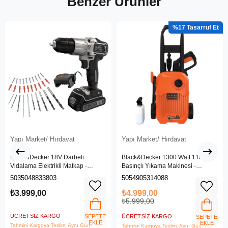
Benzer Ürünler
%17
Yapı Market/ Hırdavat
Yapı Market/ Hırdavat
Black&Decker 18V Darbeli
Black&Decker 1300 Watt 110 Bar
Vidalama Elektrikli Matkap -
Basınçlı Yıkama Makinesi -
BDCHD18SC1K-QW
(BEPW1300L-QS)
5035048833803
5054905314088
₺3.999,00
₺4.999,00
₺5.999,00
ÜCRETSIZ KARGO
SEPETE
ÜCRETSIZ KARGO
SEPETE
EKLE
EKLE
Tahmini Kargoya Teslim: Aynı Gün
Tahmini Kargoya Teslim: Aynı Gün