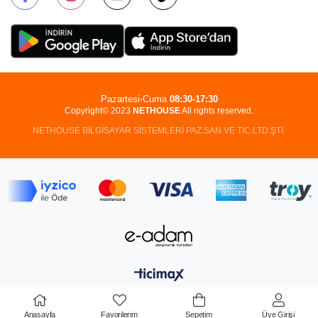
Pazartesi-Cuma
08:30-17:30
Copyright© 2023
NETHOUSE
All rights reserved.
NETHOUSE BİLGİSAYAR SİSTEMLERİ PAZ.SAN.VE TİC.LTD.ŞTİ.
Anasayfa
Favorilerim
Sepetim
Üye Girişi