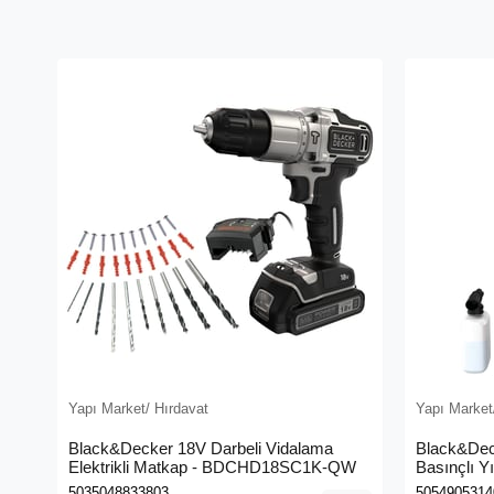
Yapı Market/ Hırdavat
Yapı Market
Black&Decker 18V Darbeli Vidalama
Black&Dec
Elektrikli Matkap - BDCHD18SC1K-QW
Basınçlı Y
(BEPW130
5035048833803
5054905314