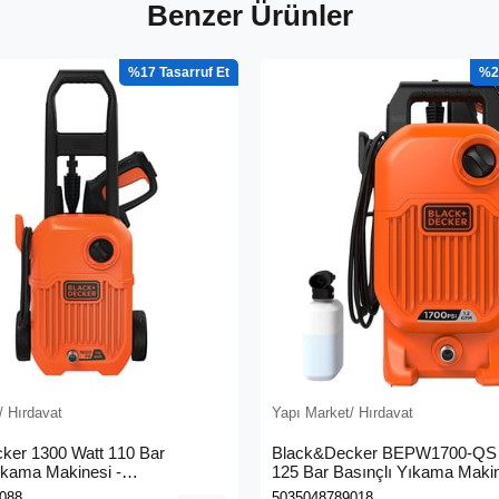
Benzer Ürünler
%17
%2
/ Hırdavat
Yapı Market/ Hırdavat
ker 1300 Watt 110 Bar
Black&Decker BEPW1700-QS 
ıkama Makinesi -
125 Bar Basınçlı Yıkama Maki
0L-QS)
088
5035048789018