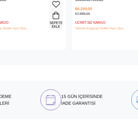
₺6.299,00
₺7.999,00
KARGO
ÜCRETSIZ KARGO
SEPETE
EKLE
a Teslim: Aynı Gün
Tahmini Kargoya Teslim: Aynı Gün
ÖDEME
15 GÜN İÇERİSİNDE
LERİ
İADE GARANTİSİ