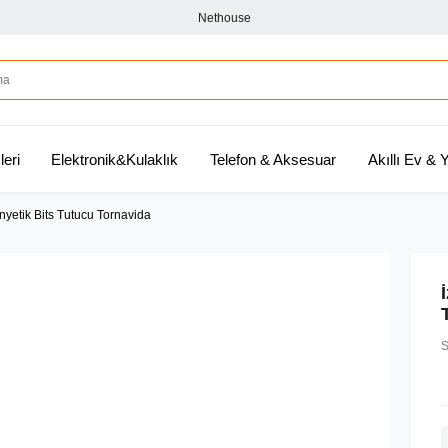
Nethouse
leri
Elektronik&Kulaklık
Telefon & Aksesuar
Akıllı Ev &
yetik Bits Tutucu Tornavida
S