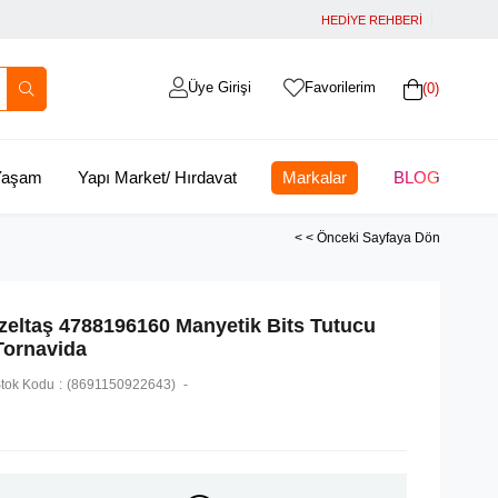
HEDİYE REHBERİ
Üye Girişi
Favorilerim
0
 Yaşam
Yapı Market/ Hırdavat
Markalar
BLOG
< < Önceki Sayfaya Dön
İzeltaş 4788196160 Manyetik Bits Tutucu
Tornavida
tok Kodu
(8691150922643)