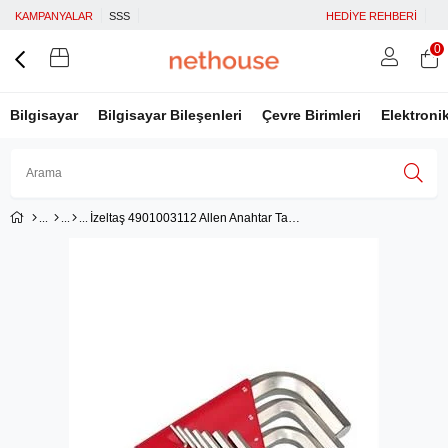
KAMPANYALAR
SSS
HEDİYE REHBERİ
0
Bilgisayar
Bilgisayar Bileşenleri
Çevre Birimleri
Elektroni
İzeltaş 4901003112 Allen Anahtar Takımı SAE 12'li Set
Üye Girişi
Üye Ol
Facebook İle Bağlan
Google İle Bağlan