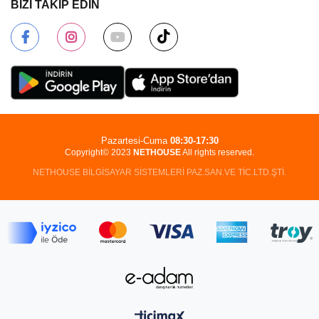
BİZİ TAKİP EDİN
Pazartesi-Cuma
08:30-17:30
Copyright© 2023
NETHOUSE
All rights reserved.
NETHOUSE BİLGİSAYAR SİSTEMLERİ PAZ.SAN.VE TİC.LTD.ŞTİ.