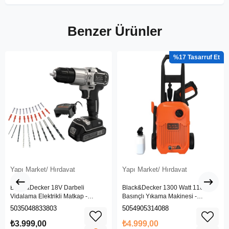
Benzer Ürünler
%17
Yapı Market/ Hırdavat
Yapı Market/ Hırdavat
Black&Decker 18V Darbeli
Black&Decker 1300 Watt 110 Bar
Vidalama Elektrikli Matkap -
Basınçlı Yıkama Makinesi -
BDCHD18SC1K-QW
(BEPW1300L-QS)
5035048833803
5054905314088
₺3.999,00
₺4.999,00