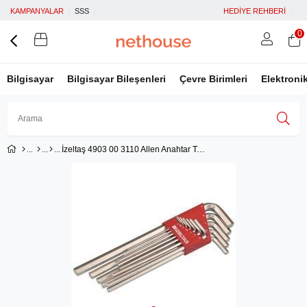
KAMPANYALAR
SSS
HEDİYE REHBERİ
0
Bilgisayar
Bilgisayar Bileşenleri
Çevre Birimleri
Elektroni
İzeltaş 4903 00 3110 Allen Anahtar Takımı Uzun Boy 10 Parça
Üye Girişi
Üye Ol
Facebook İle Bağlan
Google İle Bağlan