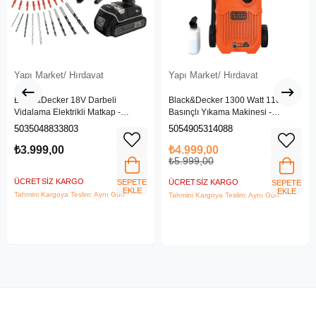
Yapı Market/ Hırdavat
Yapı Market/ Hırdavat
Black&Decker 18V Darbeli
Black&Decker 1300 Watt 110 Bar
Vidalama Elektrikli Matkap -
Basınçlı Yıkama Makinesi -
BDCHD18SC1K-QW
(BEPW1300L-QS)
5035048833803
5054905314088
₺3.999,00
₺4.999,00
₺5.999,00
ÜCRETSIZ KARGO
SEPETE
ÜCRETSIZ KARGO
SEPETE
EKLE
EKLE
Tahmini Kargoya Teslim: Aynı Gün
Tahmini Kargoya Teslim: Aynı Gün