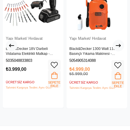
Yapı Market/ Hırdavat
Yapı Market/ Hırdavat
Black&Decker 18V Darbeli
Black&Decker 1300 Watt 110 Bar
Vidalama Elektrikli Matkap -
Basınçlı Yıkama Makinesi -
BDCHD18SC1K-QW
(BEPW1300L-QS)
5035048833803
5054905314088
₺3.999,00
₺4.999,00
₺5.999,00
ÜCRETSIZ KARGO
SEPETE
ÜCRETSIZ KARGO
SEPETE
EKLE
EKLE
Tahmini Kargoya Teslim: Aynı Gün
Tahmini Kargoya Teslim: Aynı Gün