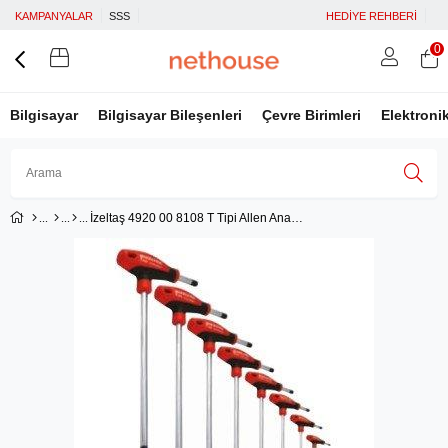
KAMPANYALAR
SSS
HEDİYE REHBERİ
0
Bilgisayar
Bilgisayar Bileşenleri
Çevre Birimleri
Elektroni
İzeltaş 4920 00 8108 T Tipi Allen Anahtar Takımı 8 Parça
Üye Girişi
Üye Ol
Facebook İle Bağlan
Google İle Bağlan