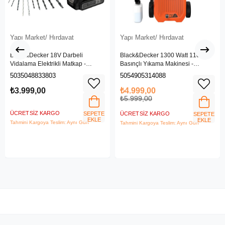
Yapı Market/ Hırdavat
Yapı Market/ Hırdavat
Black&Decker 18V Darbeli
Black&Decker 1300 Watt 110 Bar
Vidalama Elektrikli Matkap -
Basınçlı Yıkama Makinesi -
BDCHD18SC1K-QW
(BEPW1300L-QS)
5035048833803
5054905314088
₺3.999,00
₺4.999,00
₺5.999,00
ÜCRETSIZ KARGO
SEPETE
ÜCRETSIZ KARGO
SEPETE
EKLE
EKLE
Tahmini Kargoya Teslim: Aynı Gün
Tahmini Kargoya Teslim: Aynı Gün