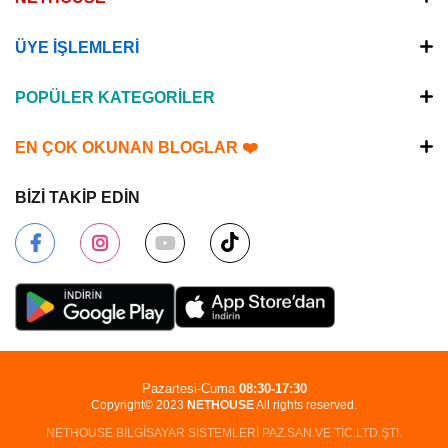
ÜYE İŞLEMLERİ
POPÜLER KATEGORİLER
EN ÇOK OKUNAN BLOGLAR ❤️
BİZİ TAKİP EDİN
Pazartesi-Cuma
08:30-17:30
Copyright© 2023
NETHOUSE
All rights reserved.
NETHOUSE BİLGİSAYAR SİSTEMLERİ PAZ.SAN.VE TİC.LTD.ŞTİ.