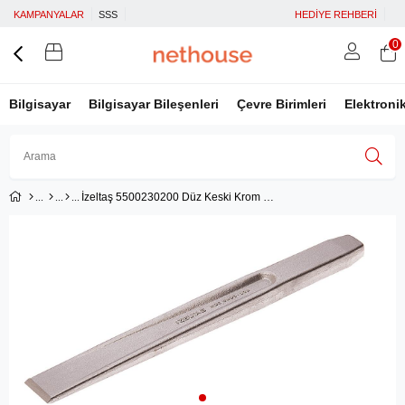
KAMPANYALAR
SSS
HEDİYE REHBERİ
0
Bilgisayar
Bilgisayar Bileşenleri
Çevre Birimleri
Elektroni
İzeltaş 5500230200 Düz Keski Krom 200 mm
Üye Girişi
Üye Ol
Facebook İle Bağlan
Google İle Bağlan