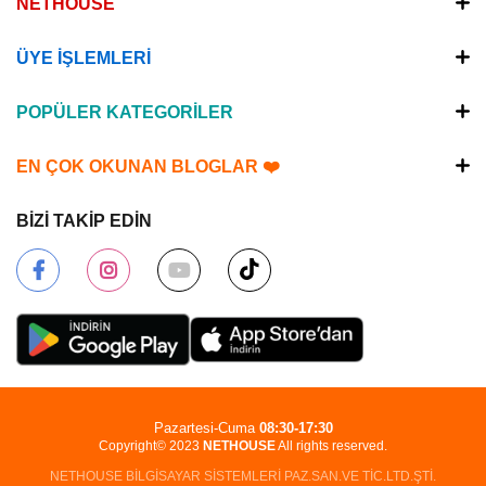
NETHOUSE
ÜYE İŞLEMLERİ
POPÜLER KATEGORİLER
EN ÇOK OKUNAN BLOGLAR ❤️
BİZİ TAKİP EDİN
Pazartesi-Cuma
08:30-17:30
Copyright© 2023
NETHOUSE
All rights reserved.
NETHOUSE BİLGİSAYAR SİSTEMLERİ PAZ.SAN.VE TİC.LTD.ŞTİ.