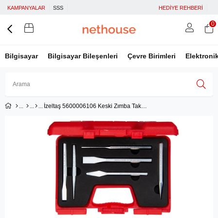
KAMPANYALAR
SSS
HEDİYE REHBERİ
0
Bilgisayar
Bilgisayar Bileşenleri
Çevre Birimleri
Elektroni
İzeltaş 5600006106 Keski Zımba Takımı 6 Parça
Üye Girişi
Üye Ol
Facebook İle Bağlan
Google İle Bağlan