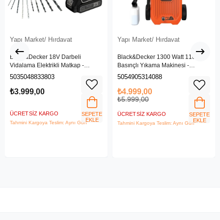
Yapı Market/ Hırdavat
Yapı Market/ Hırdavat
Black&Decker 18V Darbeli
Black&Decker 1300 Watt 110 Bar
Vidalama Elektrikli Matkap -
Basınçlı Yıkama Makinesi -
BDCHD18SC1K-QW
(BEPW1300L-QS)
5035048833803
5054905314088
₺3.999,00
₺4.999,00
₺5.999,00
ÜCRETSIZ KARGO
SEPETE
ÜCRETSIZ KARGO
SEPETE
EKLE
EKLE
Tahmini Kargoya Teslim: Aynı Gün
Tahmini Kargoya Teslim: Aynı Gün