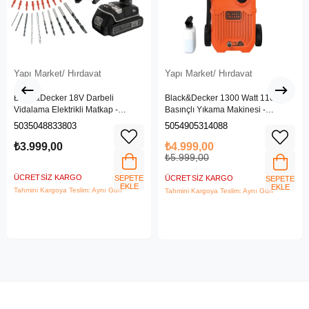
Yapı Market/ Hırdavat
Yapı Market/ Hırdavat
Black&Decker 18V Darbeli
Black&Decker 1300 Watt 110 Bar
Vidalama Elektrikli Matkap -
Basınçlı Yıkama Makinesi -
BDCHD18SC1K-QW
(BEPW1300L-QS)
5035048833803
5054905314088
₺3.999,00
₺4.999,00
₺5.999,00
ÜCRETSIZ KARGO
SEPETE
ÜCRETSIZ KARGO
SEPETE
EKLE
EKLE
Tahmini Kargoya Teslim: Aynı Gün
Tahmini Kargoya Teslim: Aynı Gün