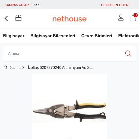
KAMPANYALAR
SSS
HEDİYE REHBERİ
0
Bilgisayar
Bilgisayar Bileşenleri
Çevre Birimleri
Elektroni
İzeltaş 6207270240 Alüminyum Ve Sac Kesme Makası Düz
Üye Girişi
Üye Ol
Facebook İle Bağlan
Google İle Bağlan