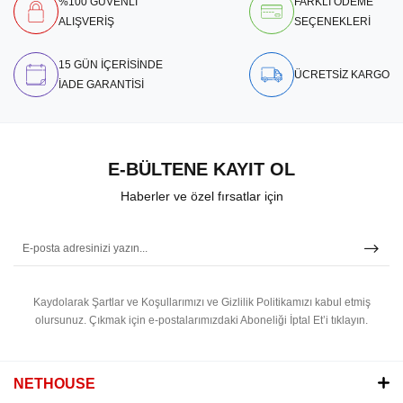
%100 GÜVENLİ
FARKLI ÖDEME
ALIŞVERİŞ
SEÇENEKLERİ
15 GÜN İÇERİSİNDE
ÜCRETSİZ KARGO
İADE GARANTİSİ
E-BÜLTENE KAYIT OL
Haberler ve özel fırsatlar için
Kaydolarak Şartlar ve Koşullarımızı ve Gizlilik Politikamızı kabul etmiş
olursunuz.
Çıkmak için e-postalarımızdaki Aboneliği İptal Et’i tıklayın.
NETHOUSE