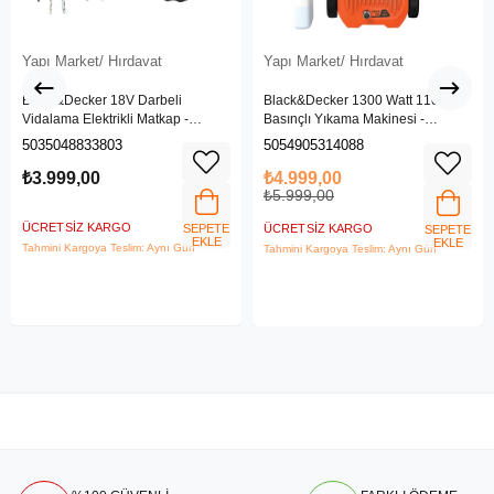
Yapı Market/ Hırdavat
Yapı Market/ Hırdavat
Black&Decker 18V Darbeli
Black&Decker 1300 Watt 110 Bar
Vidalama Elektrikli Matkap -
Basınçlı Yıkama Makinesi -
BDCHD18SC1K-QW
(BEPW1300L-QS)
5035048833803
5054905314088
₺3.999,00
₺4.999,00
₺5.999,00
ÜCRETSIZ KARGO
SEPETE
ÜCRETSIZ KARGO
SEPETE
EKLE
EKLE
Tahmini Kargoya Teslim: Aynı Gün
Tahmini Kargoya Teslim: Aynı Gün