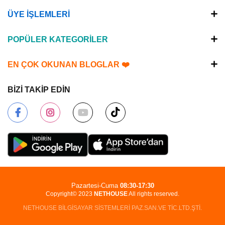
ÜYE İŞLEMLERİ
POPÜLER KATEGORİLER
EN ÇOK OKUNAN BLOGLAR ❤️
BİZİ TAKİP EDİN
Pazartesi-Cuma
08:30-17:30
Copyright© 2023
NETHOUSE
All rights reserved.
NETHOUSE BİLGİSAYAR SİSTEMLERİ PAZ.SAN.VE TİC.LTD.ŞTİ.