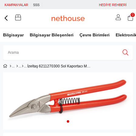
KAMPANYALAR
SSS
HEDİYE REHBERİ
0
Bilgisayar
Bilgisayar Bileşenleri
Çevre Birimleri
Elektroni
İzeltaş 6211270300 Sol Kaportacı Makası 300 mm
Üye Girişi
Üye Ol
Facebook İle Bağlan
Google İle Bağlan