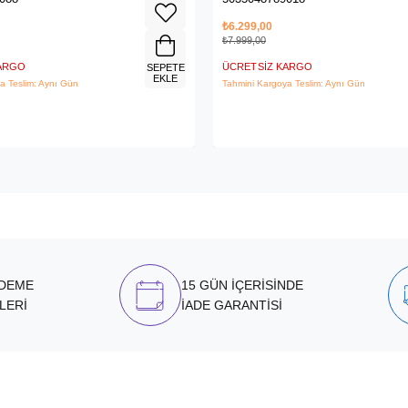
₺6.299,00
₺7.999,00
KARGO
ÜCRETSIZ KARGO
SEPETE
EKLE
a Teslim: Aynı Gün
Tahmini Kargoya Teslim: Aynı Gün
ÖDEME
15 GÜN İÇERİSİNDE
LERİ
İADE GARANTİSİ