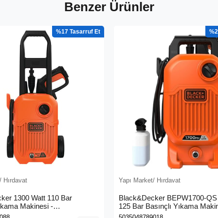
Benzer Ürünler
%17
%2
/ Hırdavat
Yapı Market/ Hırdavat
ker 1300 Watt 110 Bar
Black&Decker BEPW1700-QS 
ıkama Makinesi -
125 Bar Basınçlı Yıkama Maki
0L-QS)
088
5035048789018