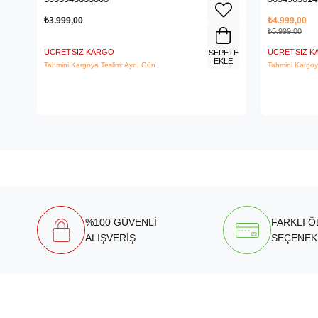
₺3.999,00
₺4.999,00
₺5.999,00
ÜCRETSIZ KARGO
ÜCRETSIZ 
SEPETE
EKLE
Tahmini Kargoya Teslim: Aynı Gün
Tahmini Kargoy
%100 GÜVENLİ
FARKLI 
ALIŞVERİŞ
SEÇENEK