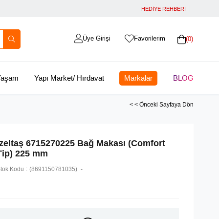
HEDİYE REHBERİ
Üye Girişi
Favorilerim
0
 Yaşam
Yapı Market/ Hırdavat
Markalar
BLOG
< < Önceki Sayfaya Dön
İzeltaş 6715270225 Bağ Makası (Comfort
Tip) 225 mm
tok Kodu
(8691150781035)