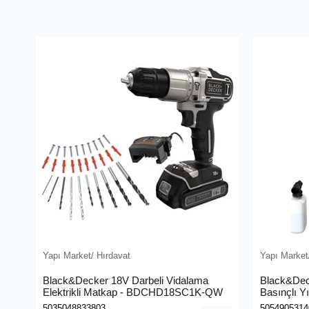
Yapı Market/ Hırdavat
Yapı Market
Black&Decker 18V Darbeli Vidalama
Black&Dec
Elektrikli Matkap - BDCHD18SC1K-QW
Basınçlı Y
(BEPW130
5035048833803
5054905314