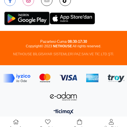
Pazartesi-Cuma
08:30-17:30
Copyright© 2023
NETHOUSE
All rights reserved.
NETHOUSE BİLGİSAYAR SİSTEMLERİ PAZ.SAN.VE TİC.LTD.ŞTİ.