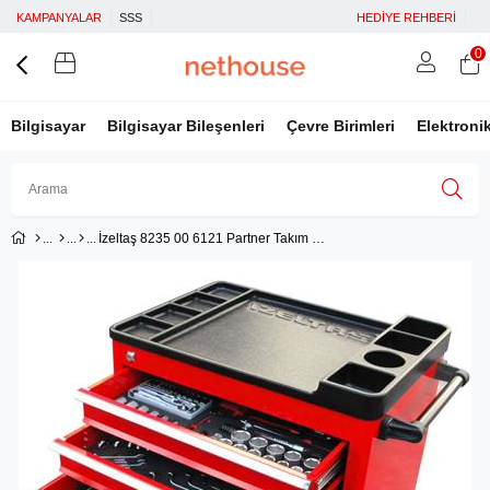
KAMPANYALAR
SSS
HEDİYE REHBERİ
0
Bilgisayar
Bilgisayar Bileşenleri
Çevre Birimleri
Elektroni
İzeltaş 8235 00 6121 Partner Takım Dolabı 121 Parça 5 Çekmece
Üye Girişi
Üye Ol
Facebook İle Bağlan
Google İle Bağlan