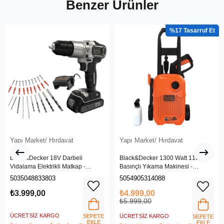
Benzer Ürünler
%17
Yapı Market/ Hırdavat
Yapı Market/ Hırdavat
Black&Decker 18V Darbeli
Black&Decker 1300 Watt 110 Bar
Vidalama Elektrikli Matkap -
Basınçlı Yıkama Makinesi -
BDCHD18SC1K-QW
(BEPW1300L-QS)
5035048833803
5054905314088
₺3.999,00
₺4.999,00
₺5.999,00
ÜCRETSIZ KARGO
SEPETE
ÜCRETSIZ KARGO
SEPETE
EKLE
EKLE