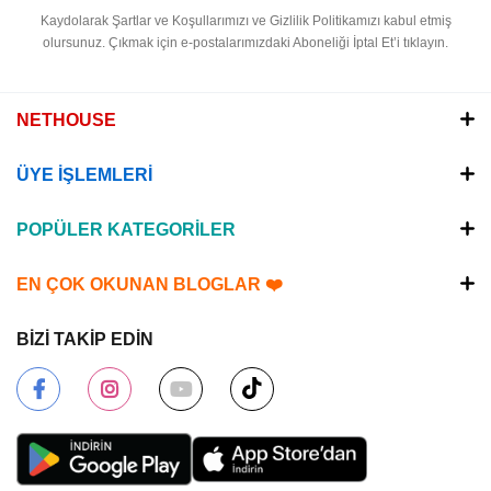
Kaydolarak Şartlar ve Koşullarımızı ve Gizlilik Politikamızı kabul etmiş
olursunuz.
Çıkmak için e-postalarımızdaki Aboneliği İptal Et’i tıklayın.
NETHOUSE
ÜYE İŞLEMLERİ
POPÜLER KATEGORİLER
EN ÇOK OKUNAN BLOGLAR ❤️
BİZİ TAKİP EDİN