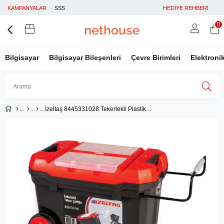
KAMPANYALAR
SSS
HEDİYE REHBERİ
0
Bilgisayar
Bilgisayar Bileşenleri
Çevre Birimleri
Elektroni
İzeltaş 8445331028 Tekerlekli Plastik Takım Çantası 28''
Üye Girişi
Üye Ol
Facebook İle Bağlan
Google İle Bağlan