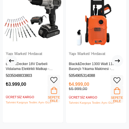
Yapı Market/ Hırdavat
Yapı Market/ Hırdavat
Black&Decker 18V Darbeli
Black&Decker 1300 Watt 110 Bar
Vidalama Elektrikli Matkap -
Basınçlı Yıkama Makinesi -
BDCHD18SC1K-QW
(BEPW1300L-QS)
5035048833803
5054905314088
₺3.999,00
₺4.999,00
₺5.999,00
ÜCRETSIZ KARGO
SEPETE
ÜCRETSIZ KARGO
SEPETE
EKLE
EKLE
Tahmini Kargoya Teslim: Aynı Gün
Tahmini Kargoya Teslim: Aynı Gün