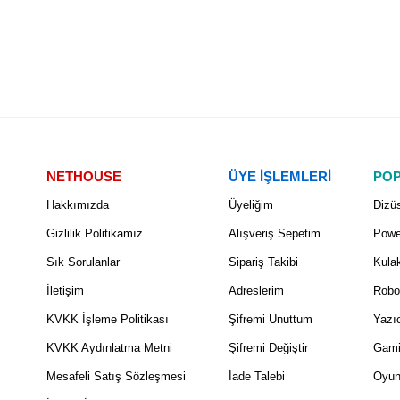
NETHOUSE
ÜYE İŞLEMLERİ
POP
Hakkımızda
Üyeliğim
Dizüs
Gizlilik Politikamız
Alışveriş Sepetim
Powe
Sık Sorulanlar
Sipariş Takibi
Kulak
İletişim
Adreslerim
Robo
KVKK İşleme Politikası
Şifremi Unuttum
Yazıc
KVKK Aydınlatma Metni
Şifremi Değiştir
Gami
Mesafeli Satış Sözleşmesi
İade Talebi
Oyun