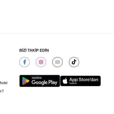
BİZİ TAKİP EDİN
Model
ız?