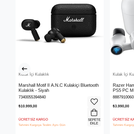
Kulak İçi Kulaklık
Kulak İçi Ku
Marshall Motif II A.N.C Kulakiçi Bluetooth
Razer Ha
Kulaklık - Siyah
PS5 PC Mo
Kulaklık 
7340055394840
8887910060
₺10.999,00
₺3.990,00
ÜCRETSIZ KARGO
ÜCRETSIZ 
SEPETE
EKLE
Tahmini Kargoya Teslim: Aynı Gün
Tahmini Kargoy