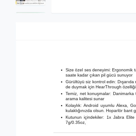
Size özel ses deneyimi: Ergonomik tasar
saate kadar çıkan pil gücü sunuyor
Gürültüyü siz kontrol edin: Dışarıda 
de duymak için HearThrough özelliğin
Temiz, net konuşmalar: Danimarka ta
arama kalitesi sunar
Kolaylık: Android uyumlu Alexa, Goo
kulaklığınızda olsun. Hoparlör bant 
Kutunun içindekiler: 1x Jabra Elite
7g/0.35oz,