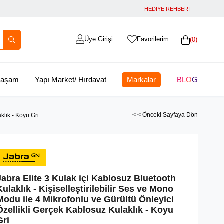
HEDİYE REHBERİ
Üye Girişi
Favorilerim
0
 Yaşam
Yapı Market/ Hırdavat
Markalar
BLOG
< < Önceki Sayfaya Dön
klık - Koyu Gri
Jabra Elite 3 Kulak içi Kablosuz Bluetooth
Kulaklık - Kişiselleştirilebilir Ses ve Mono
Modu ile 4 Mikrofonlu ve Gürültü Önleyici
Özellikli Gerçek Kablosuz Kulaklık - Koyu
Gri