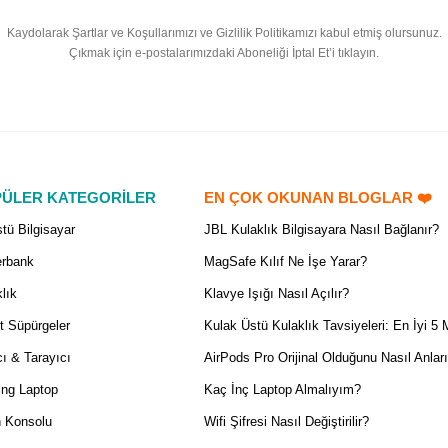
Kaydolarak Şartlar ve Koşullarımızı ve Gizlilik Politikamızı kabul etmiş olursunuz.
Çıkmak için e-postalarımızdaki Aboneliği İptal Et’i tıklayın.
ÜLER KATEGORİLER
EN ÇOK OKUNAN BLOGLAR ❤️
tü Bilgisayar
JBL Kulaklık Bilgisayara Nasıl Bağlanır?
rbank
MagSafe Kılıf Ne İşe Yarar?
lık
Klavye Işığı Nasıl Açılır?
t Süpürgeler
Kulak Üstü Kulaklık Tavsiyeleri: En İyi 5 
ı & Tarayıcı
AirPods Pro Orijinal Olduğunu Nasıl Anlar
ng Laptop
Kaç İnç Laptop Almalıyım?
 Konsolu
Wifi Şifresi Nasıl Değiştirilir?