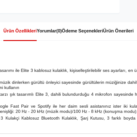
Ürün Özellikleri
Yorumlar
(0)
Ödeme Seçenekleri
Ürün Önerileri
ımı ile Elite 3 kablosuz kulaklık, kişiselleştirilebilir ses ayarları, en üs
müzik dinlerken gürültü önleyici sayesinde gürültülerin müziğinize dahil
i kullanın
rzı şık tasarımlı Elite 3, dahili bulundurduğu 4 mikrofon sayesinde 
gle Fast Pair ve Spotify ile her daim sesli asistanınız ister iki k
genişliği: 20 Hz - 20 kHz (müzik modu)/100 Hz - 8 kHz (konuşma modu);
 3 Kulakçi Kablosuz Bluetooth Kulaklık, Şarj Kutusu, 3 farklı boyda