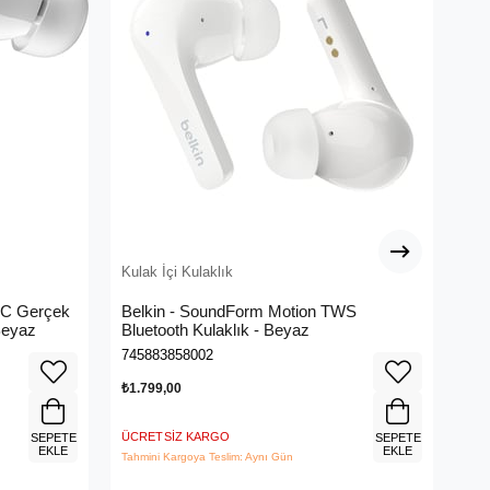
Kulak İçi Kulaklık
Kul
C Gerçek
Belkin - SoundForm Motion TWS
Ba
Beyaz
Bluetooth Kulaklık - Beyaz
Kul
745883858002
693
₺1.799,00
₺44
ÜCRETSIZ KARGO
ÜCR
SEPETE
SEPETE
EKLE
EKLE
Tahmini Kargoya Teslim: Aynı Gün
Tahm