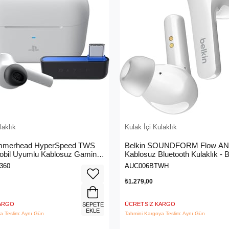
laklık
Kulak İçi Kulaklık
mmerhead HyperSpeed TWS
Belkin SOUNDFORM Flow AN
bil Uyumlu Kablosuz Gaming
Kablosuz Bluetooth Kulaklık - 
RZ12-03820300-R3G1
360
AUC006BTWH
₺1.279,00
KARGO
ÜCRETSIZ KARGO
SEPETE
EKLE
a Teslim: Aynı Gün
Tahmini Kargoya Teslim: Aynı Gün