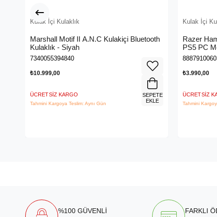
Kulak İçi Kulaklık
Kulak İçi Ku
Marshall Motif II A.N.C Kulakiçi Bluetooth
Razer Ha
Kulaklık - Siyah
PS5 PC Mo
Kulaklık 
7340055394840
8887910060
₺10.999,00
₺3.990,00
ÜCRETSIZ KARGO
ÜCRETSIZ 
SEPETE
EKLE
Tahmini Kargoya Teslim: Aynı Gün
Tahmini Kargoy
%100 GÜVENLİ
FARKLI 