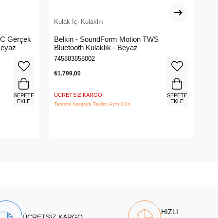
Kulak İçi Kulaklık
Kul
C Gerçek
Belkin - SoundForm Motion TWS
Ba
Beyaz
Bluetooth Kulaklık - Beyaz
Kul
745883858002
693
₺1.799,00
₺44
ÜCRETSIZ KARGO
ÜCR
SEPETE
SEPETE
EKLE
EKLE
Tahmini Kargoya Teslim: Aynı Gün
Tahm
HIZLI
ÜCRETSİZ KARGO