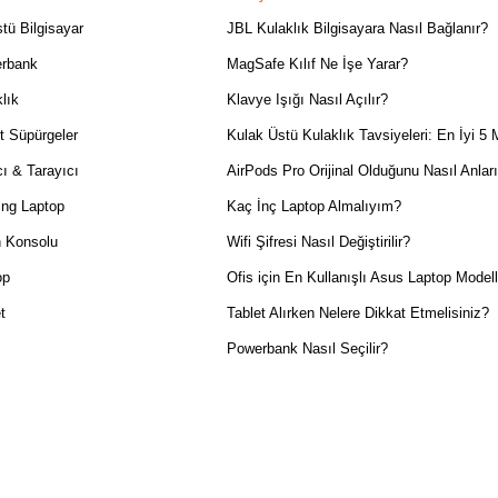
tü Bilgisayar
JBL Kulaklık Bilgisayara Nasıl Bağlanır?
rbank
MagSafe Kılıf Ne İşe Yarar?
lık
Klavye Işığı Nasıl Açılır?
t Süpürgeler
Kulak Üstü Kulaklık Tavsiyeleri: En İyi 5 
ı & Tarayıcı
AirPods Pro Orijinal Olduğunu Nasıl Anlar
ng Laptop
Kaç İnç Laptop Almalıyım?
 Konsolu
Wifi Şifresi Nasıl Değiştirilir?
op
Ofis için En Kullanışlı Asus Laptop Modell
t
Tablet Alırken Nelere Dikkat Etmelisiniz?
Powerbank Nasıl Seçilir?