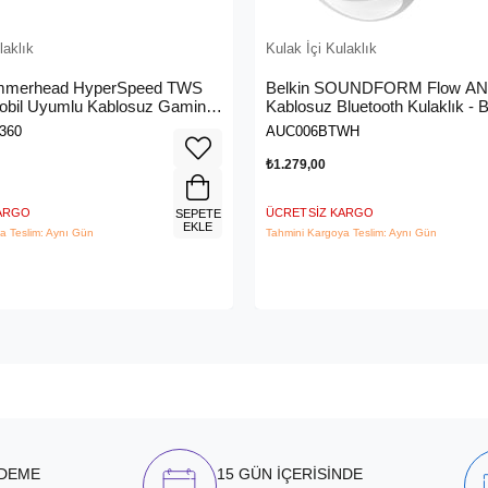
laklık
Kulak İçi Kulaklık
mmerhead HyperSpeed TWS
Belkin SOUNDFORM Flow AN
bil Uyumlu Kablosuz Gaming
Kablosuz Bluetooth Kulaklık - 
RZ12-03820300-R3G1
360
AUC006BTWH
₺1.279,00
KARGO
ÜCRETSIZ KARGO
SEPETE
EKLE
a Teslim: Aynı Gün
Tahmini Kargoya Teslim: Aynı Gün
ÖDEME
15 GÜN İÇERİSİNDE