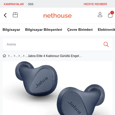
KAMPANYALAR
SSS
HEDİYE REHBERİ
0
Bilgisayar
Bilgisayar Bileşenleri
Çevre Birimleri
Elektroni
Jabra Elite 4 Kablosuz Gürültü Engelleme Özellikli Kulak İçi Kulaklık, 4 Mikrofon - MultiPoint Cihazlar Arası Geçiş - Navy
Üye Girişi
Üye Ol
Facebook İle Bağlan
Google İle Bağlan