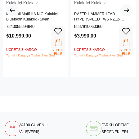
Kulak İçi Kulaklık
Kulak İçi Kulaklık
Marshall Motif II A.N.C Kulakiçi
RAZER HAMMERHEAD
Bluetooth Kulaklık - Siyah
HYPERSPEED TWS RZ12-
03820300-R3G1
7340055394840
8887910060360
₺10.999,00
₺3.990,00
ÜCRETSIZ KARGO
ÜCRETSIZ KARGO
SEPETE
SEPETE
EKLE
EKLE
Tahmini Kargoya Teslim: Aynı Gün
Tahmini Kargoya Teslim: Aynı Gün
%100 GÜVENLİ
FARKLI ÖDEME
ALIŞVERİŞ
SEÇENEKLERİ