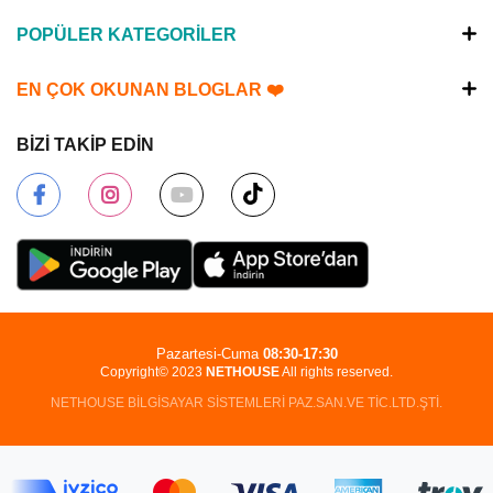
POPÜLER KATEGORİLER
EN ÇOK OKUNAN BLOGLAR ❤️
BİZİ TAKİP EDİN
Pazartesi-Cuma
08:30-17:30
Copyright© 2023
NETHOUSE
All rights reserved.
NETHOUSE BİLGİSAYAR SİSTEMLERİ PAZ.SAN.VE TİC.LTD.ŞTİ.