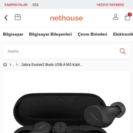
KAMPANYALAR
SSS
HEDİYE REHBERİ
0
Bilgisayar
Bilgisayar Bileşenleri
Çevre Birimleri
Elektroni
Jabra Evolve2 Buds USB-A MS Kablosuz Kulaklık
Üye Girişi
Üye Ol
Facebook İle Bağlan
Google İle Bağlan