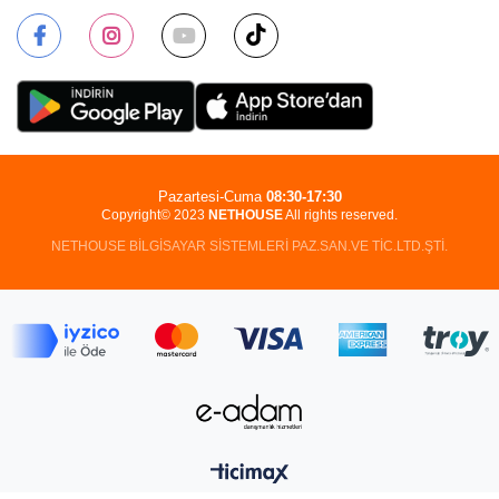
Pazartesi-Cuma
08:30-17:30
Copyright© 2023
NETHOUSE
All rights reserved.
NETHOUSE BİLGİSAYAR SİSTEMLERİ PAZ.SAN.VE TİC.LTD.ŞTİ.