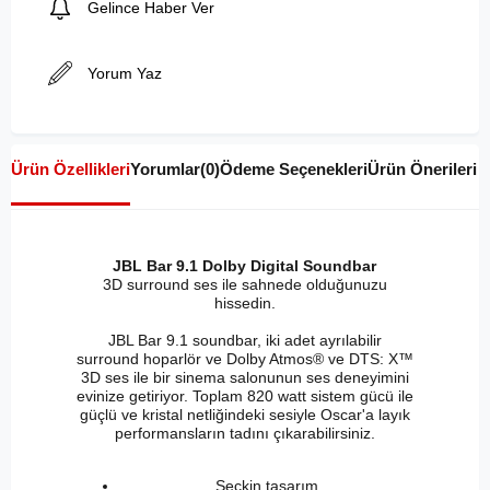
Gelince Haber Ver
Yorum Yaz
Ürün Özellikleri
Yorumlar
(0)
Ödeme Seçenekleri
Ürün Önerileri
JBL Bar 9.1 Dolby Digital Soundbar
3D surround ses ile sahnede olduğunuzu
hissedin.
JBL Bar 9.1 soundbar, iki adet ayrılabilir
surround hoparlör ve Dolby Atmos® ve DTS: X™
3D ses ile bir sinema salonunun ses deneyimini
evinize getiriyor. Toplam 820 watt sistem gücü ile
güçlü ve kristal netliğindeki sesiyle Oscar'a layık
performansların tadını çıkarabilirsiniz.
Seçkin tasarım