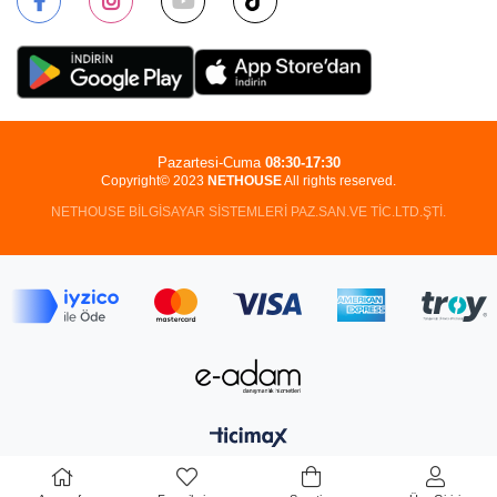
Pazartesi-Cuma
08:30-17:30
Copyright© 2023
NETHOUSE
All rights reserved.
NETHOUSE BİLGİSAYAR SİSTEMLERİ PAZ.SAN.VE TİC.LTD.ŞTİ.