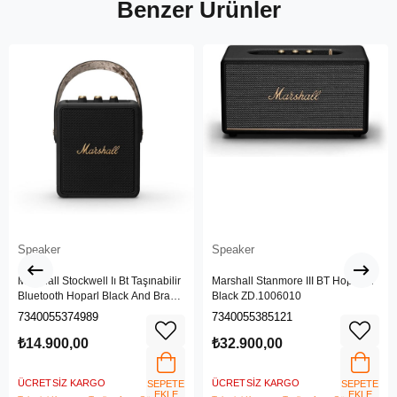
Benzer Ürünler
Speaker
Speaker
Marshall Stockwell Iı Bt Taşınabilir
Marshall Stanmore III BT Hoparlör
Bluetooth Hoparl Black And Brass
Black ZD.1006010
Zd.1005544
7340055374989
7340055385121
₺14.900,00
₺32.900,00
ÜCRETSIZ KARGO
ÜCRETSIZ KARGO
SEPETE
SEPETE
EKLE
EKLE