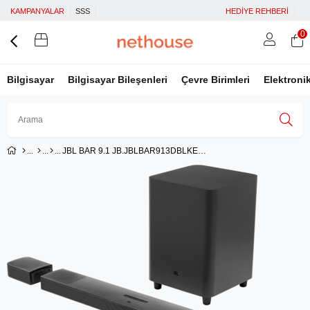
KAMPANYALAR
SSS
HEDİYE REHBERİ
0
Bilgisayar
Bilgisayar Bileşenleri
Çevre Birimleri
Elektroni
JBL BAR 9.1 JB.JBLBAR913DBLKEP Dolby Atmos Soundbar Wireless Subwoofer
Üye Girişi
Üye Ol
Facebook İle Bağlan
Google İle Bağlan