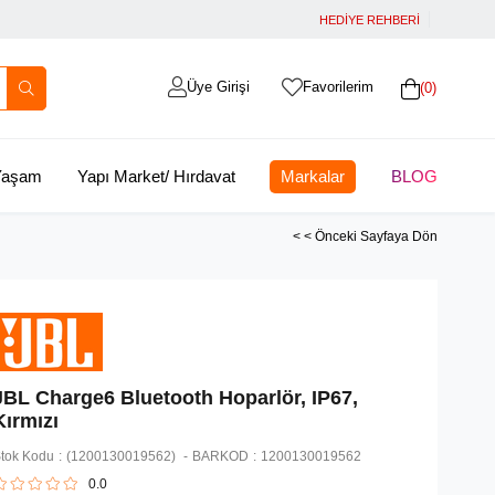
HEDİYE REHBERİ
Üye Girişi
Favorilerim
0
 Yaşam
Yapı Market/ Hırdavat
Markalar
BLOG
< < Önceki Sayfaya Dön
JBL Charge6 Bluetooth Hoparlör, IP67,
Kırmızı
tok Kodu
(1200130019562)
BARKOD
:
1200130019562
0.0