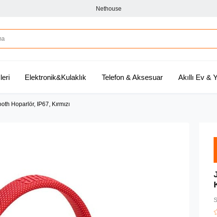
Nethouse
leri
Elektronik&Kulaklık
Telefon & Aksesuar
Akıllı Ev &
th Hoparlör, IP67, Kırmızı
S