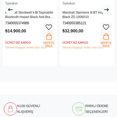
Speaker
Speaker
Marshall Stockwell Iı Bt Taşınabilir
Marshall Stanmore III BT Hoparlör
Bluetooth Hoparl Black And Brass
Black ZD.1006010
Zd.1005544
7340055374989
7340055385121
₺14.900,00
₺32.900,00
ÜCRETSIZ KARGO
ÜCRETSIZ KARGO
SEPETE
SEPETE
EKLE
EKLE
Tahmini Kargoya Teslim: Aynı Gün
Tahmini Kargoya Teslim: Aynı Gün
%100 GÜVENLİ
FARKLI ÖDEME
ALIŞVERİŞ
SEÇENEKLERİ