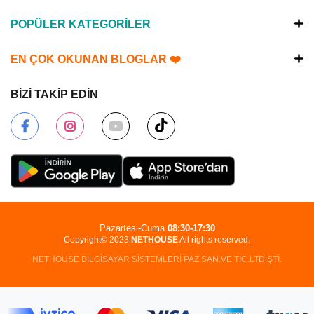
POPÜLER KATEGORİLER
EN ÇOK OKUNAN BLOGLAR ❤️
BİZİ TAKİP EDİN
Pazartesi-Cuma
08:30-17:30
Copyright© 2023
NETHOUSE
All rights reserved.
NETHOUSE BİLGİSAYAR SİSTEMLERİ PAZ.SAN.VE TİC.LTD.ŞTİ.