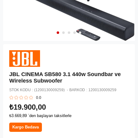
JBL CINEMA SB580 3.1 440w Soundbar ve
Wireless Subwoofer
STOK KODU
(1200130009259)
BARKOD
:
1200130009259
0.0
₺19.900,00
₺3.669,89
`den başlayan taksitlerle
Kargo Bedava