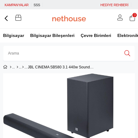
KAMPANYALAR
SSS
HEDİYE REHBERİ
0
Bilgisayar
Bilgisayar Bileşenleri
Çevre Birimleri
Elektroni
JBL CINEMA SB580 3.1 440w Soundbar ve Wireless Subwoofer
Üye Girişi
Üye Ol
Facebook İle Bağlan
Google İle Bağlan