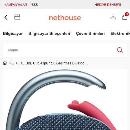
KAMPANYALAR
SSS
HEDİYE REHBERİ
0
Bilgisayar
Bilgisayar Bileşenleri
Çevre Birimleri
Elektroni
JBL Clip 4 Ip67 Su Geçirmez Bluetooth Hoparlör Mavi - Pembe
Üye Girişi
Üye Ol
Facebook İle Bağlan
Google İle Bağlan