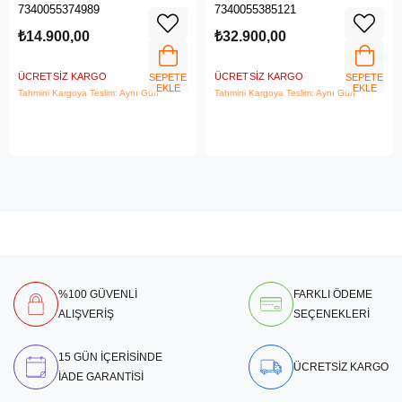
Zd.1005544
7340055374989
7340055385121
₺14.900,00
₺32.900,00
ÜCRETSIZ KARGO
ÜCRETSIZ KARGO
SEPETE
SEPETE
EKLE
EKLE
Tahmini Kargoya Teslim: Aynı Gün
Tahmini Kargoya Teslim: Aynı Gün
%100 GÜVENLİ
FARKLI ÖDEME
ALIŞVERİŞ
SEÇENEKLERİ
15 GÜN İÇERİSİNDE
ÜCRETSİZ KARGO
İADE GARANTİSİ