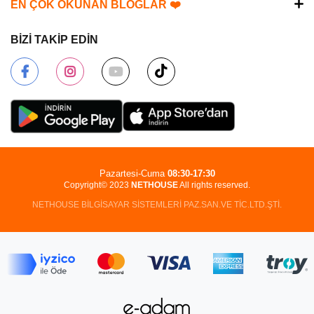
EN ÇOK OKUNAN BLOGLAR ❤️
BİZİ TAKİP EDİN
Pazartesi-Cuma
08:30-17:30
Copyright© 2023
NETHOUSE
All rights reserved.
NETHOUSE BİLGİSAYAR SİSTEMLERİ PAZ.SAN.VE TİC.LTD.ŞTİ.