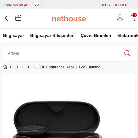
KAMPANYALAR
SSS
HEDİYE REHBERİ
0
Bilgisayar
Bilgisayar Bileşenleri
Çevre Birimleri
Elektroni
JBL Endurance Race 2 TWS Bluetooth Kulak İçi Kulaklık Siyah
Üye Girişi
Üye Ol
Facebook İle Bağlan
Google İle Bağlan