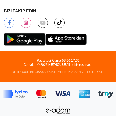
BİZİ TAKİP EDİN
Pazartesi-Cuma
08:30-17:30
Copyright© 2023
NETHOUSE
All rights reserved.
NETHOUSE BİLGİSAYAR SİSTEMLERİ PAZ.SAN.VE TİC.LTD.ŞTİ.