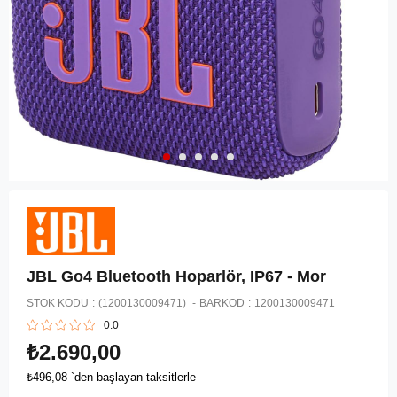
JBL Go4 Bluetooth Hoparlör, IP67 - Mor
STOK KODU
(1200130009471)
BARKOD
:
1200130009471
0.0
₺2.690,00
₺496,08
`den başlayan taksitlerle