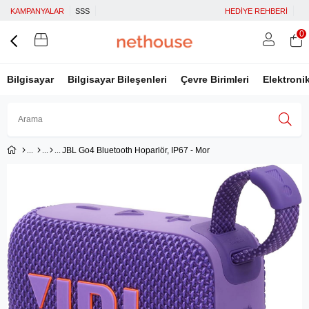
KAMPANYALAR
SSS
HEDİYE REHBERİ
0
Bilgisayar
Bilgisayar Bileşenleri
Çevre Birimleri
Elektroni
JBL Go4 Bluetooth Hoparlör, IP67 - Mor
Üye Girişi
Üye Ol
Facebook İle Bağlan
Google İle Bağlan