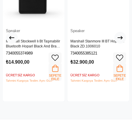
Speaker
Speaker
Marshall Stockwell Iı Bt Taşınabilir
Marshall Stanmore III BT Hoparlör
Bluetooth Hoparl Black And Brass
Black ZD.1006010
Zd.1005544
7340055374989
7340055385121
₺14.900,00
₺32.900,00
ÜCRETSIZ KARGO
ÜCRETSIZ KARGO
SEPETE
SEPETE
EKLE
EKLE
Tahmini Kargoya Teslim: Aynı Gün
Tahmini Kargoya Teslim: Aynı Gün