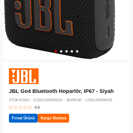
JBL Go4 Bluetooth Hoparlör, IP67 - Siyah
STOK KODU
(1200130009433)
BARKOD
:
1200130009433
0.0
Fırsat Ürünü
Kargo Bedava