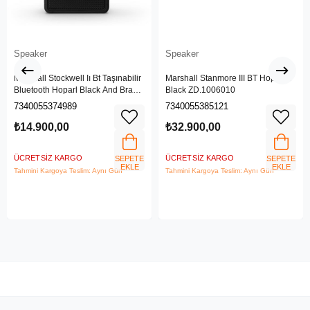
Speaker
Speaker
Marshall Stockwell Iı Bt Taşınabilir
Marshall Stanmore III BT Hoparlör
Bluetooth Hoparl Black And Brass
Black ZD.1006010
Zd.1005544
7340055374989
7340055385121
₺14.900,00
₺32.900,00
ÜCRETSIZ KARGO
ÜCRETSIZ KARGO
SEPETE
SEPETE
EKLE
EKLE
Tahmini Kargoya Teslim: Aynı Gün
Tahmini Kargoya Teslim: Aynı Gün