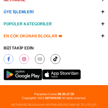
ÜYE İŞLEMLERİ
POPÜLER KATEGORİLER
EN ÇOK OKUNAN BLOGLAR ❤️
BİZİ TAKİP EDİN
Pazartesi-Cuma
08:30-17:30
Copyright© 2023
NETHOUSE
All rights reserved.
NETHOUSE BİLGİSAYAR SİSTEMLERİ PAZ.SAN.VE TİC.LTD.ŞTİ.