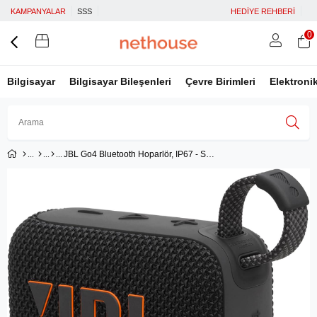
KAMPANYALAR
SSS
HEDİYE REHBERİ
0
Bilgisayar
Bilgisayar Bileşenleri
Çevre Birimleri
Elektroni
JBL Go4 Bluetooth Hoparlör, IP67 - Siyah
Üye Girişi
Üye Ol
Facebook İle Bağlan
Google İle Bağlan