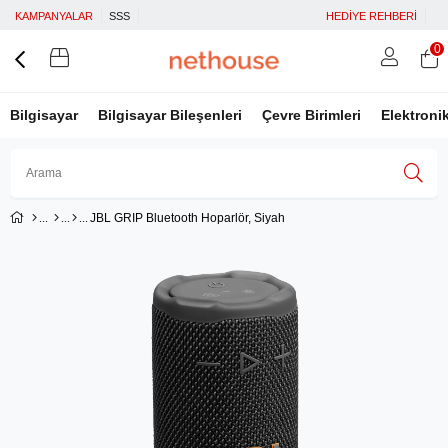
KAMPANYALAR
SSS
HEDİYE REHBERİ
0
Bilgisayar
Bilgisayar Bileşenleri
Çevre Birimleri
Elektroni
JBL GRIP Bluetooth Hoparlör, Siyah
Üye Girişi
Üye Ol
Facebook İle Bağlan
Google İle Bağlan