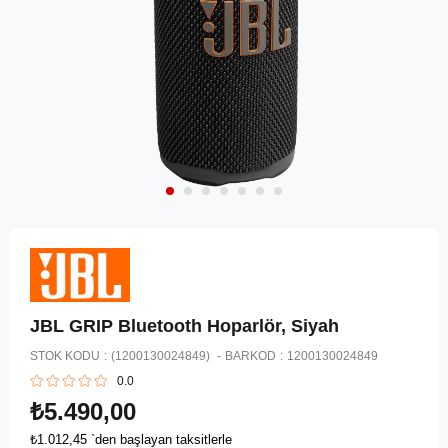
JBL GRIP Bluetooth Hoparlör, Siyah
STOK KODU
(1200130024849)
BARKOD
:
1200130024849
0.0
₺5.490,00
₺1.012,45
`den başlayan taksitlerle