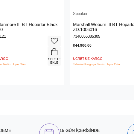
Speaker
tanmore III BT Hoparlör Black
Marshall Woburn III BT Hoparlö
10
ZD.1006016
121
7340055385305
₺44.900,00
KARGO
ÜCRETSIZ KARGO
SEPETE
EKLE
a Teslim: Aynı Gün
Tahmini Kargoya Teslim: Aynı Gün
ÖDEME
15 GÜN İÇERİSİNDE