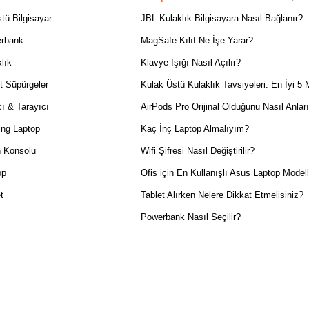
tü Bilgisayar
JBL Kulaklık Bilgisayara Nasıl Bağlanır?
rbank
MagSafe Kılıf Ne İşe Yarar?
lık
Klavye Işığı Nasıl Açılır?
t Süpürgeler
Kulak Üstü Kulaklık Tavsiyeleri: En İyi 5 
ı & Tarayıcı
AirPods Pro Orijinal Olduğunu Nasıl Anlar
ng Laptop
Kaç İnç Laptop Almalıyım?
 Konsolu
Wifi Şifresi Nasıl Değiştirilir?
op
Ofis için En Kullanışlı Asus Laptop Modell
t
Tablet Alırken Nelere Dikkat Etmelisiniz?
Powerbank Nasıl Seçilir?