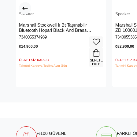
Speaker
Speaker
Marshall Stockwell Iı Bt Taşınabilir
Marshall S
Bluetooth Hoparl Black And Brass
ZD.10060
Zd.1005544
7340055374989
7340055385
₺14.900,00
₺32.900,00
ÜCRETSIZ KARGO
ÜCRETSIZ 
SEPETE
EKLE
Tahmini Kargoya Teslim: Aynı Gün
Tahmini Kargoy
%100 GÜVENLİ
FARKLI 