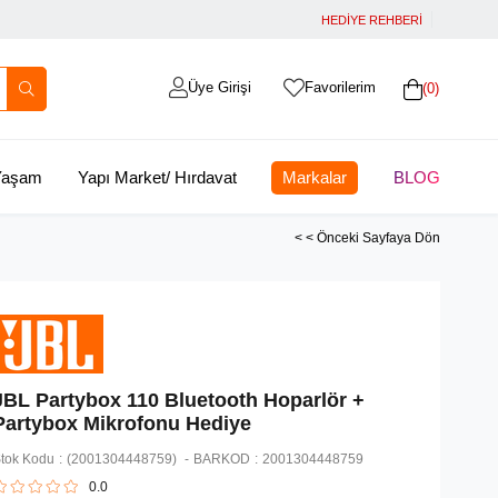
HEDİYE REHBERİ
Üye Girişi
Favorilerim
0
 Yaşam
Yapı Market/ Hırdavat
Markalar
BLOG
< < Önceki Sayfaya Dön
JBL Partybox 110 Bluetooth Hoparlör +
Partybox Mikrofonu Hediye
tok Kodu
(2001304448759)
BARKOD
:
2001304448759
0.0