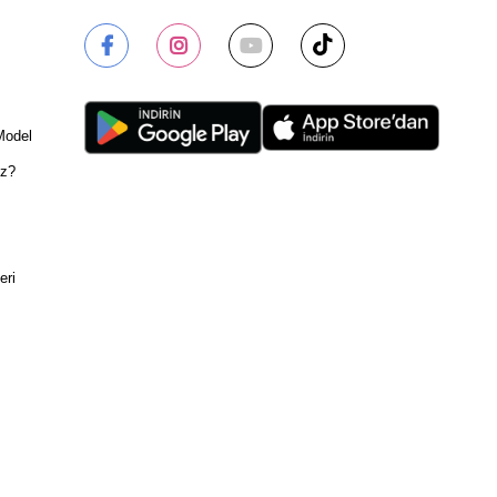
Model
ız?
eri