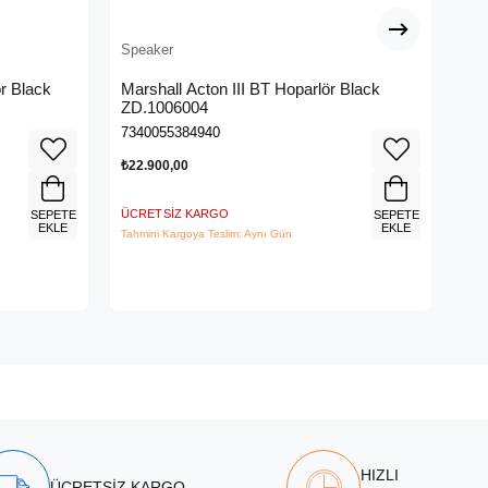
Speaker
Spe
r Black
Marshall Acton III BT Hoparlör Black
Ra
ZD.1006004
(R
7340055384940
888
₺22.900,00
₺14
ÜCRETSIZ KARGO
ÜCR
SEPETE
SEPETE
EKLE
EKLE
Tahmini Kargoya Teslim: Aynı Gün
Tahm
HIZLI
ÜCRETSİZ KARGO