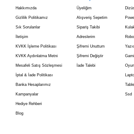
Hakkımızda
Üyeliğim
Dizüs
Gizlilik Politikamız
Alışveriş Sepetim
Powe
Sık Sorulanlar
Sipariş Takibi
Kulak
İletişim
Adreslerim
Robo
KVKK İşleme Politikası
Şifremi Unuttum
Yazıc
KVKK Aydınlatma Metni
Şifremi Değiştir
Gami
Mesafeli Satış Sözleşmesi
İade Talebi
Oyun
İptal & İade Politikası
Lapt
Banka Hesaplarımız
Table
Kampanyalar
Ssd
Hediye Rehberi
Blog