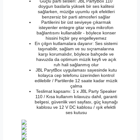
Güçlü parti sesleri: JBL PartyBox 110
doygun baslarla yüksek bir ses kalitesi
sağlarken, müziğe uyumlu ışık efektleri
benzersiz bir parti atmosferi sağlar
Partilerini bir üst seviyeye çıkarmak
isteyenler entegre gitar veya mikrofon
bağlantısını kullanabilir - böylece konser
hissini hiçbir şey engelleyemez
En çılgın kutlamalara dayanır: Ses sistemi
taşınabilir, sağlam ve su sıçramalarına
karşı korumalıdır, böylece bahçede ve
havuzda da optimum müzik keyfi ve açık
ruh hali sağlanmış olur
JBL ParytBox uygulaması sayesinde kutu
kolayca cep telefonu üzerinden kontrol
edilebilir / Partilerde 12 saate kadar müzik
çalma
Teslimat kapsamı: 1 x JBL Party Speaker
110 / Kısa kullanım kılavuzu dahil, garanti
belgesi, güvenlik veri sayfası, güç kaynağı
kablosu ve 12 V DC kablosu / ışık efektli
ses kutusu