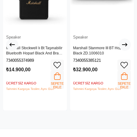
Speaker
Speaker
Marshall Stockwell Iı Bt Taşınabilir
Marshall Stanmore III BT Hoparlör
Bluetooth Hoparl Black And Brass
Black ZD.1006010
Zd.1005544
7340055374989
7340055385121
₺14.900,00
₺32.900,00
ÜCRETSIZ KARGO
ÜCRETSIZ KARGO
SEPETE
SEPETE
EKLE
EKLE
Tahmini Kargoya Teslim: Aynı Gün
Tahmini Kargoya Teslim: Aynı Gün