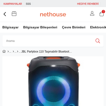
KAMPANYALAR
SSS
HEDİYE REHBERİ
0
Bilgisayar
Bilgisayar Bileşenleri
Çevre Birimleri
Elektroni
JBL Partybox 110 Taşınabilir Bluetooth Hoparlör - Siyah
Üye Girişi
Üye Ol
Facebook İle Bağlan
Google İle Bağlan