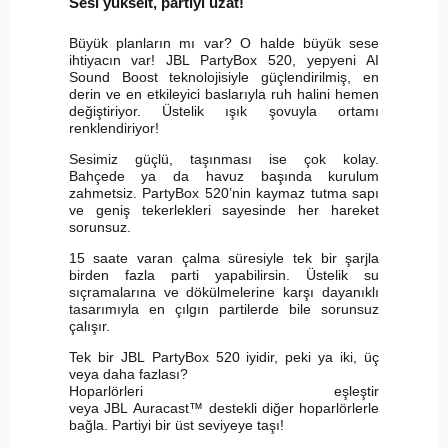
Sesi yükselt, partiyi uzat!
Büyük planların mı var? O halde büyük sese
ihtiyacın var! JBL PartyBox 520, yepyeni AI
Sound Boost teknolojisiyle güçlendirilmiş, en
derin ve en etkileyici baslarıyla ruh halini hemen
değiştiriyor. Üstelik ışık şovuyla ortamı
renklendiriyor!
Sesimiz güçlü, taşınması ise çok kolay.
Bahçede ya da havuz başında kurulum
zahmetsiz. PartyBox 520’nin kaymaz tutma sapı
ve geniş tekerlekleri sayesinde her hareket
sorunsuz.
15 saate varan çalma süresiyle tek bir şarjla
birden fazla parti yapabilirsin. Üstelik su
sıçramalarına ve dökülmelerine karşı dayanıklı
tasarımıyla en çılgın partilerde bile sorunsuz
çalışır.
Tek bir JBL PartyBox 520 iyidir, peki ya iki, üç
veya daha fazlası?
Hoparlörleri eşleştir
veya JBL Auracast™ destekli diğer hoparlörlerle
bağla. Partiyi bir üst seviyeye taşı!