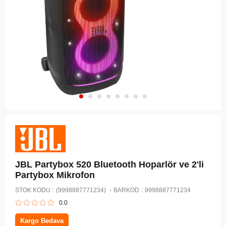
JBL Partybox 520 Bluetooth Hoparlör ve 2'li
Partybox Mikrofon
STOK KODU
(9998887771234)
BARKOD
:
9998887771234
0.0
Kargo Bedava