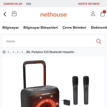
KAMPANYALAR
SSS
HEDİYE REHBERİ
0
Bilgisayar
Bilgisayar Bileşenleri
Çevre Birimleri
Elektroni
JBL Partybox 520 Bluetooth Hoparlör ve 2'li Partybox Mikrofon
Üye Girişi
Üye Ol
Facebook İle Bağlan
Google İle Bağlan