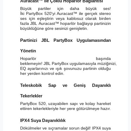
Auracast™ ile Çoklu Hoparlör Bağlantısı
Büyük partiler için daha büyük ses!
İki PartyBox 520'yi Auracast™ ile gerçek stereo
ses için eşleştirin veya kablosuz olarak birden
fazla JBL Auracast™ hoparlör bağlayıp partinizin
büyüklüğüne göre sesinizi genişletin.
Partinizi JBL PartyBox Uygulamasından
Yönetin
Hoparlör başında
beklemeyin! JBL PartyBox uygulamasıyla müziğinizi,
EQ ayarlarınızı ve ışık şovunuzu partinin olduğu
her yerden kontrol edin.
Teleskobik Sap ve Geniş Dayanıklı
Tekerlekler
PartyBox 520, uzayabilen sapı ve kolay hareket
ettiren tekerlekleriyle her yere götürülmeye hazır.
IPX4 Suya Dayanıklılık
Dökülmeler ve sıçramalar sorun değil! IPX4 suya