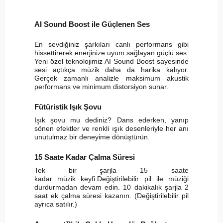
AI Sound Boost ile Güçlenen Ses
En sevdiğiniz şarkıları canlı performans gibi
hissettirerek enerjinize uyum sağlayan güçlü ses.
Yeni özel teknolojimiz AI Sound Boost sayesinde
sesi açtıkça müzik daha da harika kalıyor.
Gerçek zamanlı analizle maksimum akustik
performans ve minimum distorsiyon sunar.
Fütüristik Işık Şovu
Işık şovu mu dediniz? Dans ederken, yanıp
sönen efektler ve renkli ışık desenleriyle her anı
unutulmaz bir deneyime dönüştürün.
15 Saate Kadar Çalma Süresi
Tek bir şarjla 15 saate
kadar müzik keyfi.Değiştirilebilir pil ile müziği
durdurmadan devam edin. 10 dakikalık şarjla 2
saat ek çalma süresi kazanın. (Değiştirilebilir pil
ayrıca satılır.)