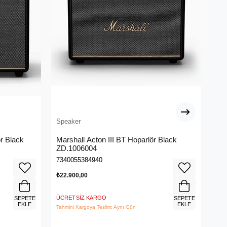
Speaker
Spe
r Black
Marshall Acton III BT Hoparlör Black
Ra
ZD.1006004
(R
7340055384940
888
₺22.900,00
₺14
ÜCRETSIZ KARGO
ÜCR
SEPETE
SEPETE
EKLE
EKLE
Tahmini Kargoya Teslim: Aynı Gün
Tahm