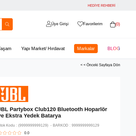
HEDİYE REHBERİ
Üye Girişi
Favorilerim
0
 Yaşam
Yapı Market/ Hırdavat
Markalar
BLOG
< < Önceki Sayfaya Dön
JBL Partybox Club120 Bluetooth Hoparlör
ve Ekstra Yedek Batarya
tok Kodu
(9999999999129)
BARKOD
:
9999999999129
0.0