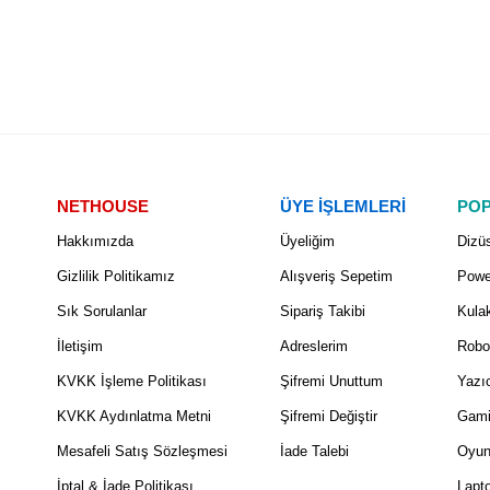
NETHOUSE
ÜYE İŞLEMLERİ
POP
Hakkımızda
Üyeliğim
Dizüs
Gizlilik Politikamız
Alışveriş Sepetim
Powe
Sık Sorulanlar
Sipariş Takibi
Kulak
İletişim
Adreslerim
Robo
KVKK İşleme Politikası
Şifremi Unuttum
Yazıc
KVKK Aydınlatma Metni
Şifremi Değiştir
Gami
Mesafeli Satış Sözleşmesi
İade Talebi
Oyun
İptal & İade Politikası
Lapt