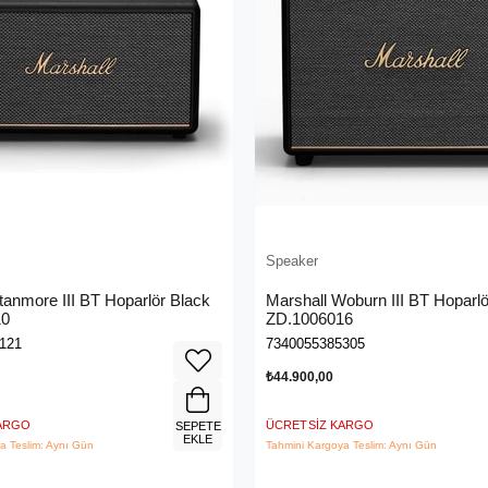
Speaker
tanmore III BT Hoparlör Black
Marshall Woburn III BT Hoparlö
10
ZD.1006016
121
7340055385305
₺44.900,00
KARGO
ÜCRETSIZ KARGO
SEPETE
EKLE
a Teslim: Aynı Gün
Tahmini Kargoya Teslim: Aynı Gün