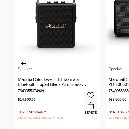
Speaker
Speaker
Marshall Stockwell Iı Bt Taşınabilir
Marshall S
Bluetooth Hoparl Black And Brass
ZD.10060
Zd.1005544
7340055374989
7340055385
₺14.900,00
₺32.900,00
ÜCRETSIZ KARGO
ÜCRETSIZ 
SEPETE
EKLE
Tahmini Kargoya Teslim: Aynı Gün
Tahmini Kargoy