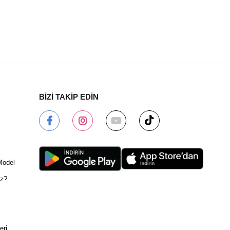
BİZİ TAKİP EDİN
Model
ız?
eri