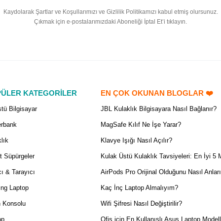
Kaydolarak Şartlar ve Koşullarımızı ve Gizlilik Politikamızı kabul etmiş olursunuz.
Çıkmak için e-postalarımızdaki Aboneliği İptal Et’i tıklayın.
ÜLER KATEGORİLER
EN ÇOK OKUNAN BLOGLAR ❤️
tü Bilgisayar
JBL Kulaklık Bilgisayara Nasıl Bağlanır?
rbank
MagSafe Kılıf Ne İşe Yarar?
lık
Klavye Işığı Nasıl Açılır?
t Süpürgeler
Kulak Üstü Kulaklık Tavsiyeleri: En İyi 5 
ı & Tarayıcı
AirPods Pro Orijinal Olduğunu Nasıl Anlar
ng Laptop
Kaç İnç Laptop Almalıyım?
 Konsolu
Wifi Şifresi Nasıl Değiştirilir?
op
Ofis için En Kullanışlı Asus Laptop Modell