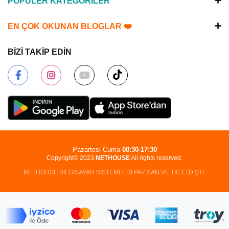
POPÜLER KATEGORİLER
EN ÇOK OKUNAN BLOGLAR ❤️
BİZİ TAKİP EDİN
Pazartesi-Cuma
08:30-17:30
Copyright© 2023
NETHOUSE
All rights reserved.
NETHOUSE BİLGİSAYAR SİSTEMLERİ PAZ.SAN.VE TİC.LTD.ŞTİ.