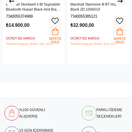
Marshall Stockwell Iı Bt Taşınabilir
Marshall Stanmore III BT Hoparlör
Bluetooth Hoparl Black And Brass
Black ZD.1006010
Zd.1005544
7340055374989
7340055385121
₺14.900,00
₺32.900,00
ÜCRETSIZ KARGO
ÜCRETSIZ KARGO
SEPETE
SEPETE
EKLE
EKLE
Tahmini Kargoya Teslim: Aynı Gün
Tahmini Kargoya Teslim: Aynı Gün
%100 GÜVENLİ
FARKLI ÖDEME
ALIŞVERİŞ
SEÇENEKLERİ
15 GÜN İÇERİSİNDE