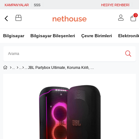
KAMPANYALAR
SSS
HEDİYE REHBERİ
0
Bilgisayar
Bilgisayar Bileşenleri
Çevre Birimleri
Elektroni
JBL Partybox Ultimate, Koruma Kılıfı, Siyah
Üye Girişi
Üye Ol
Facebook İle Bağlan
Google İle Bağlan