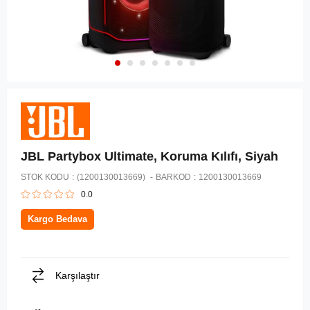
JBL Partybox Ultimate, Koruma Kılıfı, Siyah
STOK KODU
(1200130013669)
BARKOD
:
1200130013669
0.0
Kargo Bedava
Karşılaştır