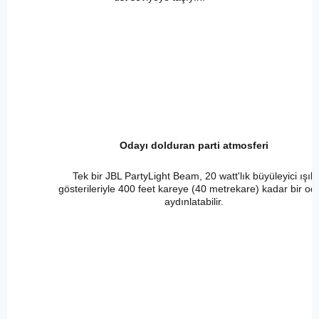
Odayı dolduran parti atmosferi
Tek bir JBL PartyLight Beam, 20 watt'lık büyüleyici ışık
gösterileriyle 400 feet kareye (40 metrekare) kadar bir od
aydınlatabilir.