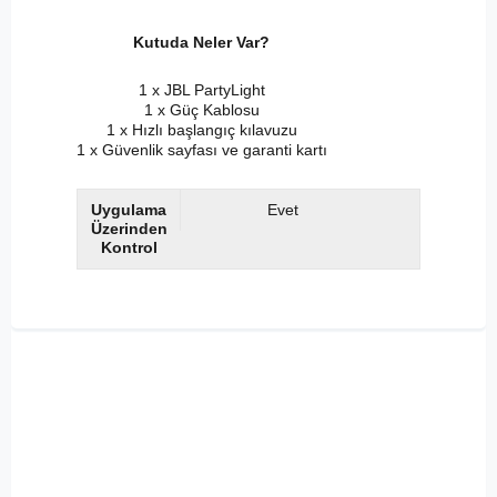
Kutuda Neler Var?
1 x JBL PartyLight
1 x Güç Kablosu
1 x Hızlı başlangıç ​​kılavuzu
1 x Güvenlik sayfası ve garanti kartı
Uygulama
Evet
Üzerinden
Kontrol