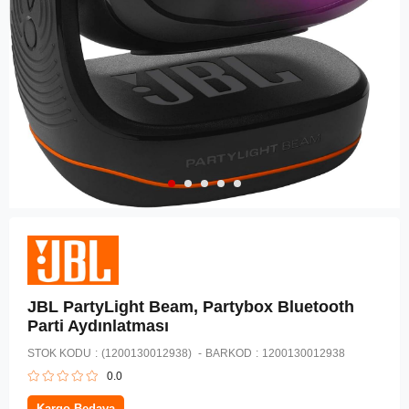
JBL PartyLight Beam, Partybox Bluetooth
Parti Aydınlatması
STOK KODU
(1200130012938)
BARKOD
:
1200130012938
0.0
Kargo Bedava