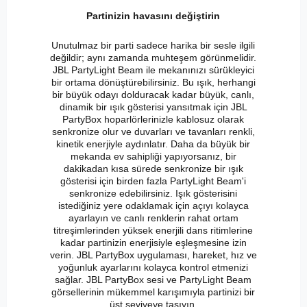
Partinizin havasını değiştirin
Unutulmaz bir parti sadece harika bir sesle ilgili
değildir; aynı zamanda muhteşem görünmelidir.
JBL PartyLight Beam ile mekanınızı sürükleyici
bir ortama dönüştürebilirsiniz. Bu ışık, herhangi
bir büyük odayı dolduracak kadar büyük, canlı,
dinamik bir ışık gösterisi yansıtmak için JBL
PartyBox hoparlörlerinizle kablosuz olarak
senkronize olur ve duvarları ve tavanları renkli,
kinetik enerjiyle aydınlatır. Daha da büyük bir
mekanda ev sahipliği yapıyorsanız, bir
dakikadan kısa sürede senkronize bir ışık
gösterisi için birden fazla PartyLight Beam'i
senkronize edebilirsiniz. Işık gösterisini
istediğiniz yere odaklamak için açıyı kolayca
ayarlayın ve canlı renklerin rahat ortam
titreşimlerinden yüksek enerjili dans ritimlerine
kadar partinizin enerjisiyle eşleşmesine izin
verin. JBL PartyBox uygulaması, hareket, hız ve
yoğunluk ayarlarını kolayca kontrol etmenizi
sağlar. JBL PartyBox sesi ve PartyLight Beam
görsellerinin mükemmel karışımıyla partinizi bir
üst seviyeye taşıyın.