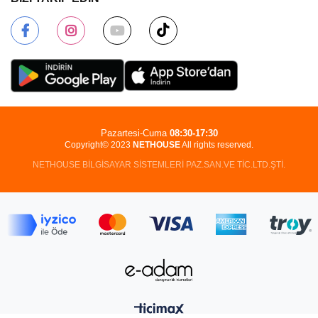
Pazartesi-Cuma
08:30-17:30
Copyright© 2023
NETHOUSE
All rights reserved.
NETHOUSE BİLGİSAYAR SİSTEMLERİ PAZ.SAN.VE TİC.LTD.ŞTİ.