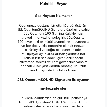
Kulaklık - Beyaz
Ses Hayatta Kalmaktır
Oyununuzu destansı bir etkinliğe dönüştürün.
JBL QuantumSOUND Signature özelliğine sahip
JBL Quantum 100 Gaming Kulaklık, sizi
hareketin merkezine yerleştirir. JBL Quantum
100, oyundaki en küçük ayrıntılarını duymanıza
ve her detayı hissetmenize olanak tanıyan
sürükleyici ve doğru ses sunmaktadır.
Multiplayer oyunlarda arkadaşlarınızla net
iletişim için ses odaklı çıkarılabilir boom
mikrofona sahiptir ve hafif gövdesinin yansıra
hafızalı kulak yastıklarının rahatlığı ile uzun
süreler oyunda kalabileceksiniz.
JBL QuantumSOUND Signature ile oyunun
merkezinde olun
En küçük adımlardan en gürültülü patlamaya
kadar, JBL QuantumSOUND Signature ile her
sahneyi destansı ve her oyuncuyu daha