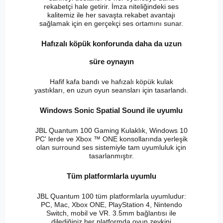
rekabetçi hale getirir. İmza niteliğindeki ses
kalitemiz ile her savaşta rekabet avantajı
sağlamak için en gerçekçi ses ortamını sunar.
Hafızalı köpük konforunda daha da uzun
süre oynayın
Hafif kafa bandı ve hafızalı köpük kulak
yastıkları, en uzun oyun seansları için tasarlandı.
Windows Sonic Spatial Sound ile uyumlu
JBL Quantum 100 Gaming Kulaklık, Windows 10
PC' lerde ve Xbox ™ ONE konsollarında yerleşik
olan surround ses sistemiyle tam uyumluluk için
tasarlanmıştır.
Tüm platformlarla uyumlu
JBL Quantum 100 tüm platformlarla uyumludur:
PC, Mac, Xbox ONE, PlayStation 4, Nintendo
Switch, mobil ve VR. 3.5mm bağlantısı ile
dilediğiniz her platformda oyun zevkini