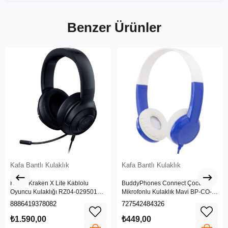
Benzer Ürünler
Kafa Bantlı Kulaklık
Kafa Bantlı Kulaklık
Razer Kraken X Lite Kablolu
BuddyPhones Connect Çocuk
Oyuncu Kulaklığı RZ04-02950100-
Mikrofonlu Kulaklık Mavi BP-CO-
R381
BLUE-01-K
8886419378082
727542484326
₺1.590,00
₺449,00