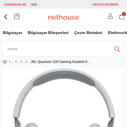
KAMPANYALAR
SSS
HEDİYE REHBERİ
0
Bilgisayar
Bilgisayar Bileşenleri
Çevre Birimleri
Elektroni
JBL Quantum 100 Gaming Kulaklık Kablolu Beyaz Jb.jblquantum100wht
Üye Girişi
Üye Ol
Facebook İle Bağlan
Google İle Bağlan