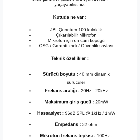
yaşayabilirsiniz.
Kutuda ne var :
JBL Quantum 100 kulaklık
Çıkarılabilir Mikrofon
Mikrofon için ön cam köpüğü
QSG / Garanti kartı / Güvenlik sayfası
Teknik özellikler :
Sürücü boyutu :
40 mm dinamik
sürücüler
Frekans aralığı :
20Hz - 20kHz
Maksimum giriş gücü :
20mW
Hassasiyet :
96dB SPL @ 1kHz / 1mW
Empedans :
32 ohm
Mikrofon frekans tepkisi :
100Hz -