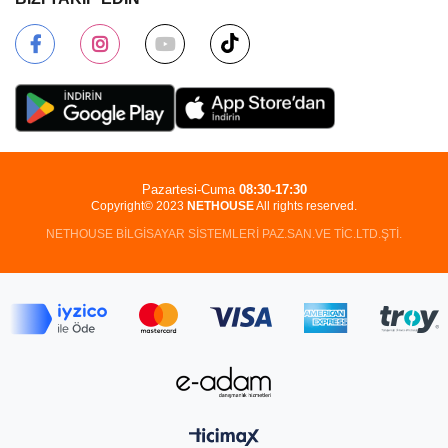
Pazartesi-Cuma
08:30-17:30
Copyright© 2023
NETHOUSE
All rights reserved.
NETHOUSE BİLGİSAYAR SİSTEMLERİ PAZ.SAN.VE TİC.LTD.ŞTİ.