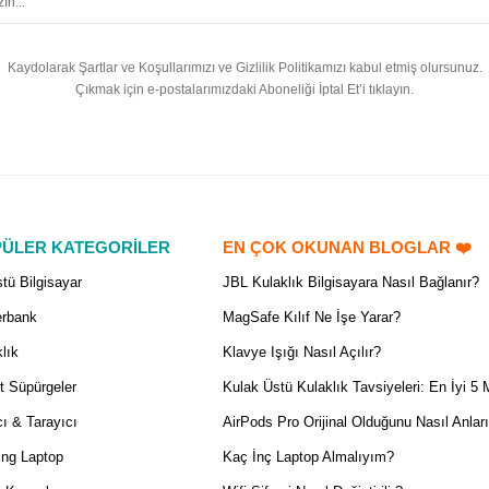
Kaydolarak Şartlar ve Koşullarımızı ve Gizlilik Politikamızı kabul etmiş olursunuz.
Çıkmak için e-postalarımızdaki Aboneliği İptal Et’i tıklayın.
ÜLER KATEGORİLER
EN ÇOK OKUNAN BLOGLAR ❤️
tü Bilgisayar
JBL Kulaklık Bilgisayara Nasıl Bağlanır?
rbank
MagSafe Kılıf Ne İşe Yarar?
lık
Klavye Işığı Nasıl Açılır?
t Süpürgeler
Kulak Üstü Kulaklık Tavsiyeleri: En İyi 5 
ı & Tarayıcı
AirPods Pro Orijinal Olduğunu Nasıl Anlar
ng Laptop
Kaç İnç Laptop Almalıyım?