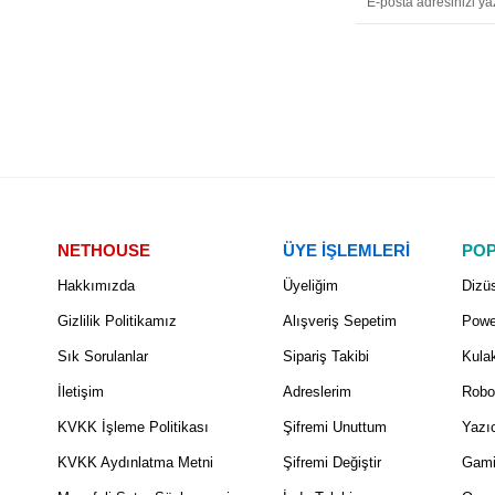
NETHOUSE
ÜYE İŞLEMLERİ
POP
Hakkımızda
Üyeliğim
Dizüs
Gizlilik Politikamız
Alışveriş Sepetim
Powe
Sık Sorulanlar
Sipariş Takibi
Kulak
İletişim
Adreslerim
Robo
KVKK İşleme Politikası
Şifremi Unuttum
Yazıc
KVKK Aydınlatma Metni
Şifremi Değiştir
Gami