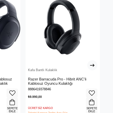
Kafa Bantlı Kulaklık
Kaf
ablosuz
Razer Barracuda Pro - Hibrit ANC'li
Ra
aklık
Kablosuz Oyuncu Kulaklığı
Kab
04
8886419378846
888
₺9.990,00
₺8.
ÜCRETSIZ KARGO
ÜCR
SEPETE
SEPETE
EKLE
EKLE
Tahmini Kargoya Teslim: Aynı Gün
Tahm