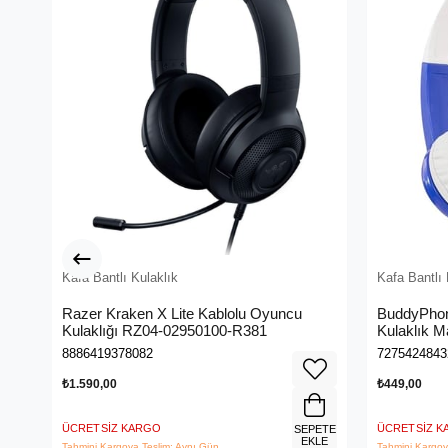
Kafa Bantlı Kulaklık
Kafa Bantlı 
Razer Kraken X Lite Kablolu Oyuncu
BuddyPhon
Kulaklığı RZ04-02950100-R381
Kulaklık 
8886419378082
7275424843
₺1.590,00
₺449,00
ÜCRETSIZ KARGO
ÜCRETSIZ 
SEPETE
EKLE
Tahmini Kargoya Teslim: Aynı Gün
Tahmini Kargoy