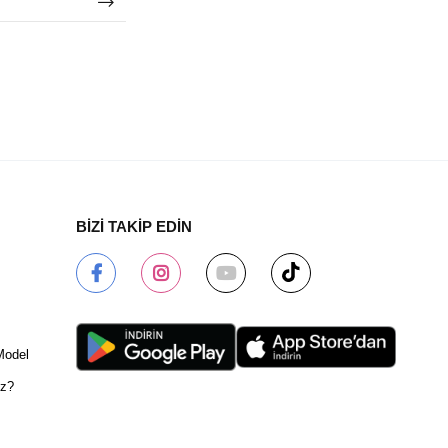
BİZİ TAKİP EDİN
Model
ız?