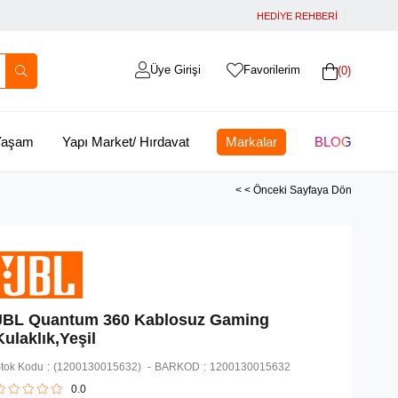
HEDİYE REHBERİ
Üye Girişi
Favorilerim
0
 Yaşam
Yapı Market/ Hırdavat
Markalar
BLOG
< < Önceki Sayfaya Dön
JBL Quantum 360 Kablosuz Gaming
Kulaklık,Yeşil
tok Kodu
(1200130015632)
BARKOD
:
1200130015632
0.0