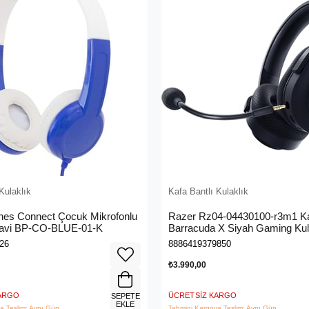
Kulaklık
Kafa Bantlı Kulaklık
es Connect Çocuk Mikrofonlu
Razer Rz04-04430100-r3m1 K
Mavi BP-CO-BLUE-01-K
Barracuda X Siyah Gaming Kul
26
8886419379850
₺3.990,00
KARGO
ÜCRETSIZ KARGO
SEPETE
EKLE
a Teslim: Aynı Gün
Tahmini Kargoya Teslim: Aynı Gün