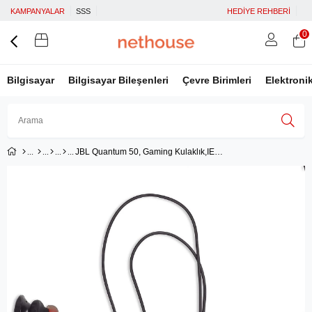
KAMPANYALAR
SSS
HEDİYE REHBERİ
0
Bilgisayar
Bilgisayar Bileşenleri
Çevre Birimleri
Elektroni
JBL Quantum 50, Gaming Kulaklık,IE Kablolu - Siyah
Üye Girişi
Üye Ol
Facebook İle Bağlan
Google İle Bağlan