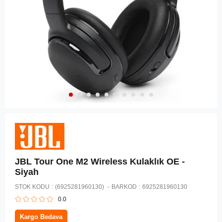
JBL Tour One M2 Wireless Kulaklık OE -
Siyah
STOK KODU
(6925281960130)
BARKOD
:
6925281960130
0.0
Kargo Bedava