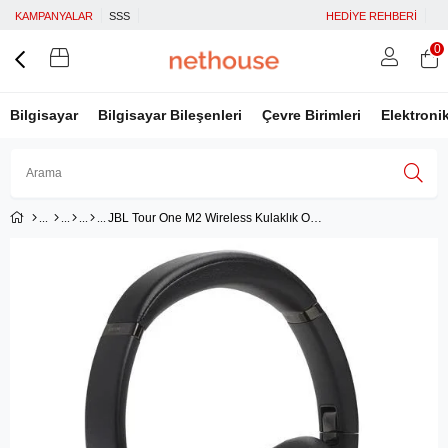
KAMPANYALAR
SSS
HEDİYE REHBERİ
0
Bilgisayar
Bilgisayar Bileşenleri
Çevre Birimleri
Elektroni
JBL Tour One M2 Wireless Kulaklık OE - Siyah
Üye Girişi
Üye Ol
Facebook İle Bağlan
Google İle Bağlan