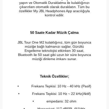
yapın ve Otomatik Duraklatma ile kulaklığınızı
çıkarırken otomatik olarak duraklatın. Tüm bu
özellikler My JBL Headphones App aracılığıyla
kontrol edilir.
50 Saate Kadar Müzik Çalma
JBL Tour One M2 kulaklığınız, tüm gün boyunca
müziğe bağlı kalmanızı sağlar, Gürültü
Engelleme teknolojisi etkinken 30 saat,
Bluetooth ile 50 saat gibi uzun bir süre boyunca
müziği dinleme imkanı sunar.
Teknik Özellikler;
• Frekans Tepkisi: 10 Hz - 40 kHz (Pasif)
• Frekans Tepkisi: 10 Hz ~ 22 kHz(Aktif)
• empedans: 32 ohm
• Hassasiyet: 117 dBSPL @1kHz