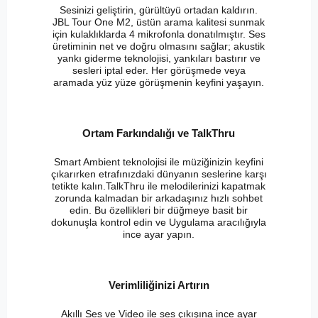
Sesinizi geliştirin, gürültüyü ortadan kaldırın.
JBL Tour One M2, üstün arama kalitesi sunmak
için kulaklıklarda 4 mikrofonla donatılmıştır. Ses
üretiminin net ve doğru olmasını sağlar; akustik
yankı giderme teknolojisi, yankıları bastırır ve
sesleri iptal eder. Her görüşmede veya
aramada yüz yüze görüşmenin keyfini yaşayın.
Ortam Farkındalığı ve TalkThru
Smart Ambient teknolojisi ile müziğinizin keyfini
çıkarırken etrafınızdaki dünyanın seslerine karşı
tetikte kalın.TalkThru ile melodilerinizi kapatmak
zorunda kalmadan bir arkadaşınız hızlı sohbet
edin. Bu özellikleri bir düğmeye basit bir
dokunuşla kontrol edin ve Uygulama aracılığıyla
ince ayar yapın.
Verimliliğinizi Artırın
Akıllı Ses ve Video ile ses çıkışına ince ayar