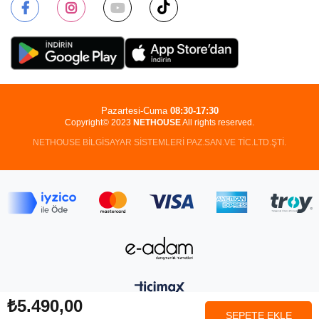
Pazartesi-Cuma
08:30-17:30
Copyright© 2023
NETHOUSE
All rights reserved.
NETHOUSE BİLGİSAYAR SİSTEMLERİ PAZ.SAN.VE TİC.LTD.ŞTİ.
₺5.490,00