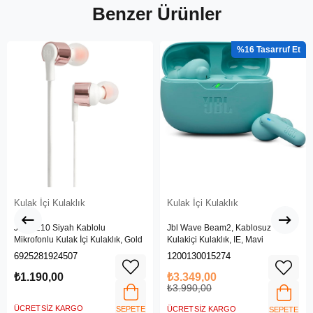
Benzer Ürünler
%16
Kulak İçi Kulaklık
Kulak İçi Kulaklık
JBL T210 Siyah Kablolu
Jbl Wave Beam2, Kablosuz
Mikrofonlu Kulak İçi Kulaklık, Gold
Kulakiçi Kulaklık, IE, Mavi
6925281924507
1200130015274
₺1.190,00
₺3.349,00
₺3.990,00
ÜCRETSIZ KARGO
SEPETE
ÜCRETSIZ KARGO
SEPETE