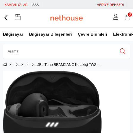
KAMPANYALAR
SSS
HEDİYE REHBERİ
0
Bilgisayar
Bilgisayar Bileşenleri
Çevre Birimleri
Elektroni
JBL Tune BEAM2 ANC Kulakiçi TWS Kulaklık, Siyah
Üye Girişi
Üye Ol
Facebook İle Bağlan
Google İle Bağlan