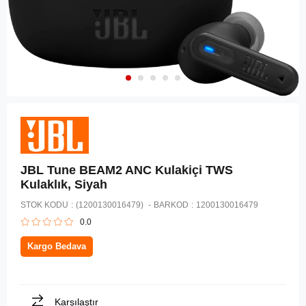
JBL Tune BEAM2 ANC Kulakiçi TWS
Kulaklık, Siyah
STOK KODU
(1200130016479)
BARKOD
:
1200130016479
0.0
Kargo Bedava
Karşılaştır