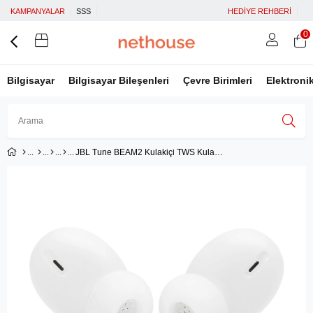
KAMPANYALAR
SSS
HEDİYE REHBERİ
0
Bilgisayar
Bilgisayar Bileşenleri
Çevre Birimleri
Elektroni
JBL Tune BEAM2 Kulakiçi TWS Kulaklık, Beyaz
Üye Girişi
Üye Ol
Facebook İle Bağlan
Google İle Bağlan