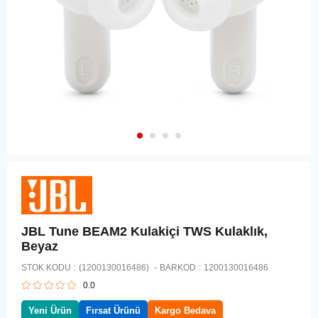
JBL Tune BEAM2 Kulakiçi TWS Kulaklık,
Beyaz
STOK KODU
(1200130016486)
BARKOD
:
1200130016486
0.0
Yeni Ürün
Fırsat Ürünü
Kargo Bedava