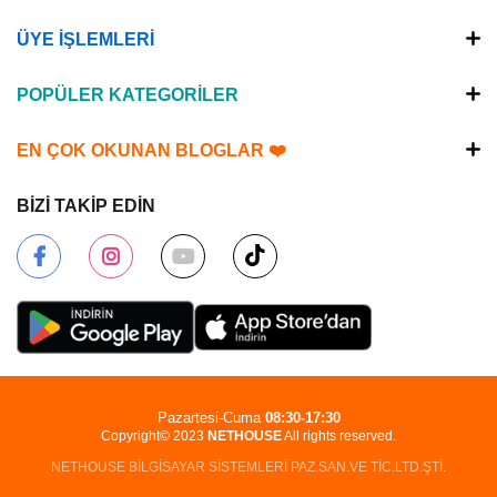
ÜYE İŞLEMLERİ
POPÜLER KATEGORİLER
EN ÇOK OKUNAN BLOGLAR ❤️
BİZİ TAKİP EDİN
Pazartesi-Cuma
08:30-17:30
Copyright© 2023
NETHOUSE
All rights reserved.
NETHOUSE BİLGİSAYAR SİSTEMLERİ PAZ.SAN.VE TİC.LTD.ŞTİ.