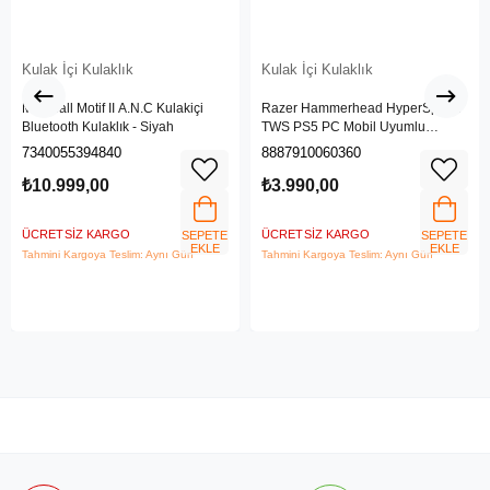
Kulak İçi Kulaklık
Kulak İçi Kulaklık
Marshall Motif II A.N.C Kulakiçi
Razer Hammerhead HyperSpeed
Bluetooth Kulaklık - Siyah
TWS PS5 PC Mobil Uyumlu
Kablosuz Gaming Kulaklık RZ12-
7340055394840
8887910060360
03820300-R3G1
₺10.999,00
₺3.990,00
ÜCRETSIZ KARGO
ÜCRETSIZ KARGO
SEPETE
SEPETE
EKLE
EKLE
Tahmini Kargoya Teslim: Aynı Gün
Tahmini Kargoya Teslim: Aynı Gün