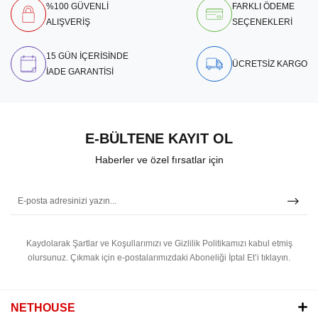
%100 GÜVENLİ
FARKLI ÖDEME
ALIŞVERİŞ
SEÇENEKLERİ
15 GÜN İÇERİSİNDE
ÜCRETSİZ KARGO
İADE GARANTİSİ
E-BÜLTENE KAYIT OL
Haberler ve özel fırsatlar için
Kaydolarak Şartlar ve Koşullarımızı ve Gizlilik Politikamızı kabul etmiş
olursunuz.
Çıkmak için e-postalarımızdaki Aboneliği İptal Et’i tıklayın.
NETHOUSE