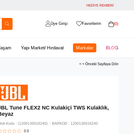
HEDİYE REHBERİ
Üye Girişi
Favorilerim
0
 Yaşam
Yapı Market/ Hırdavat
Markalar
BLOG
< < Önceki Sayfaya Dön
JBL Tune FLEX2 NC Kulakiçi TWS Kulaklık,
Beyaz
tok Kodu
(1200130016240)
BARKOD
:
1200130016240
0.0