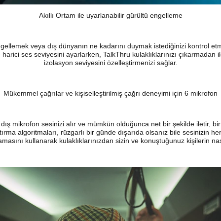
Akıllı Ortam ile uyarlanabilir gürültü engelleme
ngellemek veya dış dünyanın ne kadarını duymak istediğinizi kontrol e
harici ses seviyesini ayarlarken, TalkThru kulaklıklarınızı çıkarmadan il
izolasyon seviyesini özelleştirmenizi sağlar.
Mükemmel çağrılar ve kişiselleştirilmiş çağrı deneyimi için 6 mikrofon
dış mikrofon sesinizi alır ve mümkün olduğunca net bir şekilde iletir, bir
ırma algoritmaları, rüzgarlı bir günde dışarıda olsanız bile sesinizin 
amasını kullanarak kulaklıklarınızdan sizin ve konuştuğunuz kişilerin nas