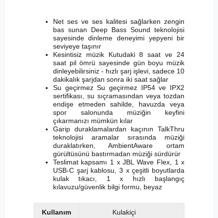
Net ses ve ses kalitesi sağlarken zengin
bas sunan Deep Bass Sound teknolojisi
sayesinde dinleme deneyimi yepyeni bir
seviyeye taşınır
Kesintisiz müzik Kutudaki 8 saat ve 24
saat pil ömrü sayesinde gün boyu müzik
dinleyebilirsiniz - hızlı şarj işlevi, sadece 10
dakikalık şarjdan sonra iki saat sağlar
Su geçirmez Su geçirmez IP54 ve IPX2
sertifikası, su sıçramasından veya tozdan
endişe etmeden sahilde, havuzda veya
spor salonunda müziğin keyfini
çıkarmanızı mümkün kılar
Garip duraklamalardan kaçının TalkThru
teknolojisi aramalar sırasında müziği
duraklatırken, AmbientAware ortam
gürültüsünü bastırmadan müziği sürdürür
Teslimat kapsamı 1 x JBL Wave Flex, 1 x
USB-C şarj kablosu, 3 x çeşitli boyutlarda
kulak tıkacı, 1 x hızlı başlangıç
kılavuzu/güvenlik bilgi formu, beyaz
Kullanım
Kulakiçi