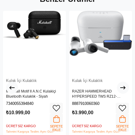
Kulak İçi Kulaklık
Kulak İçi Kulaklık
Marshall Motif II A.N.C Kulakiçi
RAZER HAMMERHEAD
Bluetooth Kulaklık - Siyah
HYPERSPEED TWS RZ12-
03820300-R3G1
7340055394840
8887910060360
₺10.999,00
₺3.990,00
ÜCRETSIZ KARGO
ÜCRETSIZ KARGO
SEPETE
SEPETE
EKLE
EKLE
Tahmini Kargoya Teslim: Aynı Gün
Tahmini Kargoya Teslim: Aynı Gün