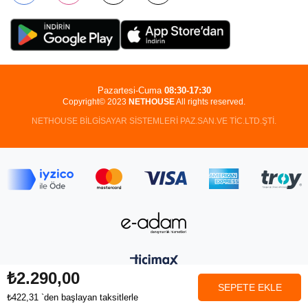
Pazartesi-Cuma
08:30-17:30
Copyright© 2023
NETHOUSE
All rights reserved.
NETHOUSE BİLGİSAYAR SİSTEMLERİ PAZ.SAN.VE TİC.LTD.ŞTİ.
₺2.290,00
₺422,31
`den başlayan taksitlerle
Anasayfa
Favorilerim
Sepetim
Üye Girişi