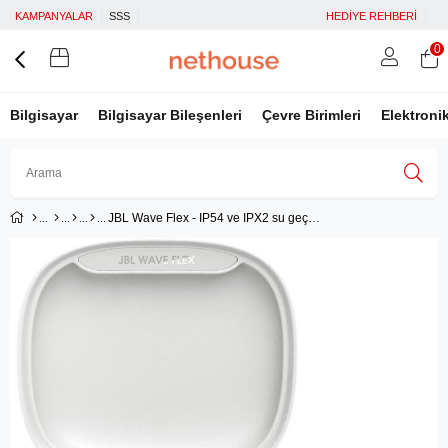
KAMPANYALAR
SSS
HEDİYE REHBERİ
0
Bilgisayar
Bilgisayar Bileşenleri
Çevre Birimleri
Elektroni
JBL Wave Flex - IP54 ve IPX2 su geçirmez kablosuz kulak içi kulaklık - TalkThru ve AmbientAware teknolojisi - 32 saat pil ömrü - Beyaz
Üye Girişi
Üye Ol
Facebook İle Bağlan
Google İle Bağlan