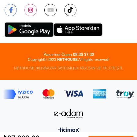
Pazartesi-Cuma
08:30-17:30
Copyright© 2023
NETHOUSE
All rights reserved.
NETHOUSE BİLGİSAYAR SİSTEMLERİ PAZ.SAN.VE TİC.LTD.ŞTİ.