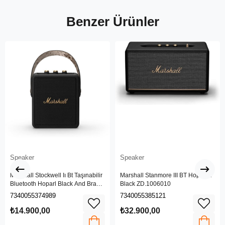
Benzer Ürünler
Speaker
Speaker
Marshall Stockwell Iı Bt Taşınabilir
Marshall Stanmore III BT Hoparlör
Bluetooth Hoparl Black And Brass
Black ZD.1006010
Zd.1005544
7340055374989
7340055385121
₺14.900,00
₺32.900,00