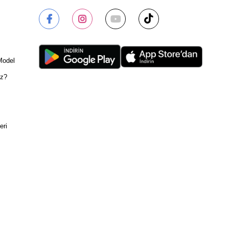
Model
ız?
eri