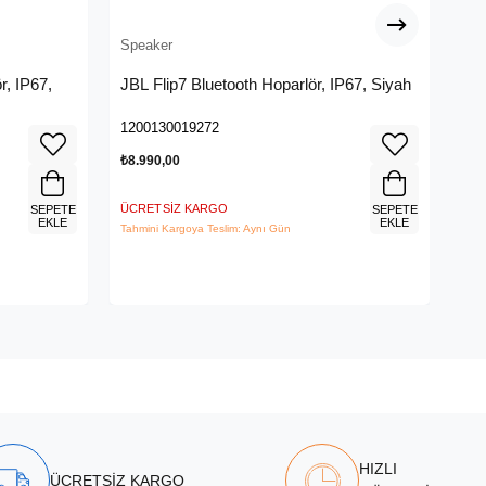
Speaker
Spe
r, IP67,
JBL Flip7 Bluetooth Hoparlör, IP67, Siyah
JBL
1200130019272
120
₺8.990,00
₺8.
ÜCRETSIZ KARGO
ÜCR
SEPETE
SEPETE
EKLE
EKLE
Tahmini Kargoya Teslim: Aynı Gün
Tahm
HIZLI
ÜCRETSİZ KARGO