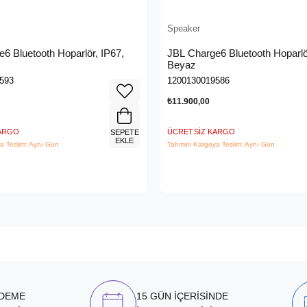
Speaker
6 Bluetooth Hoparlör, IP67,
JBL Charge6 Bluetooth Hoparlö
Beyaz
593
1200130019586
₺11.900,00
KARGO
ÜCRETSIZ KARGO
SEPETE
EKLE
a Teslim: Aynı Gün
Tahmini Kargoya Teslim: Aynı Gün
ÖDEME
15 GÜN İÇERİSİNDE