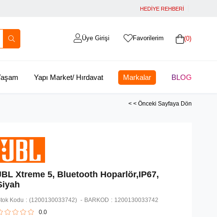
HEDİYE REHBERİ
Üye Girişi
Favorilerim
0
 Yaşam
Yapı Market/ Hırdavat
Markalar
BLOG
< < Önceki Sayfaya Dön
JBL Xtreme 5, Bluetooth Hoparlör,IP67,
Siyah
tok Kodu
(1200130033742)
BARKOD
:
1200130033742
0.0