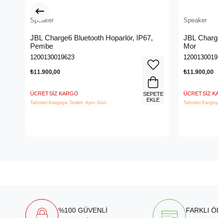
Speaker
Speaker
JBL Charge6 Bluetooth Hoparlör, IP67,
JBL Charge
Pembe
Mor
1200130019623
1200130019
₺11.900,00
₺11.900,00
ÜCRETSIZ KARGO
ÜCRETSIZ 
SEPETE
EKLE
Tahmini Kargoya Teslim: Aynı Gün
Tahmini Kargoy
%100 GÜVENLİ
FARKLI 