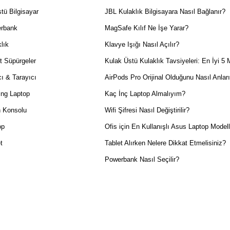
tü Bilgisayar
JBL Kulaklık Bilgisayara Nasıl Bağlanır?
rbank
MagSafe Kılıf Ne İşe Yarar?
lık
Klavye Işığı Nasıl Açılır?
t Süpürgeler
Kulak Üstü Kulaklık Tavsiyeleri: En İyi 5 
ı & Tarayıcı
AirPods Pro Orijinal Olduğunu Nasıl Anlar
ng Laptop
Kaç İnç Laptop Almalıyım?
 Konsolu
Wifi Şifresi Nasıl Değiştirilir?
op
Ofis için En Kullanışlı Asus Laptop Modell
t
Tablet Alırken Nelere Dikkat Etmelisiniz?
Powerbank Nasıl Seçilir?