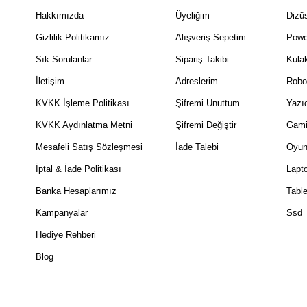
Hakkımızda
Üyeliğim
Dizüs
Gizlilik Politikamız
Alışveriş Sepetim
Powe
Sık Sorulanlar
Sipariş Takibi
Kulak
İletişim
Adreslerim
Robo
KVKK İşleme Politikası
Şifremi Unuttum
Yazıc
KVKK Aydınlatma Metni
Şifremi Değiştir
Gami
Mesafeli Satış Sözleşmesi
İade Talebi
Oyun
İptal & İade Politikası
Lapt
Banka Hesaplarımız
Table
Kampanyalar
Ssd
Hediye Rehberi
Blog