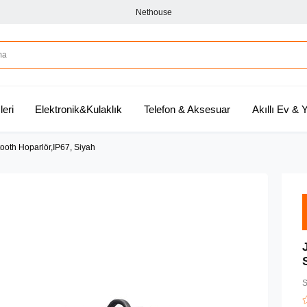
Nethouse
leri
Elektronik&Kulaklık
Telefon & Aksesuar
Akıllı Ev &
ooth Hoparlör,IP67, Siyah
S