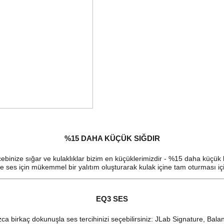
%15 DAHA KÜÇÜK SIĞDIR
cebinize sığar ve kulaklıklar bizim en küçüklerimizdir - %15 daha küçük k
inde ses için mükemmel bir yalıtım oluşturarak kulak içine tam oturması i
EQ3 SES
zca birkaç dokunuşla ses tercihinizi seçebilirsiniz: JLab Signature, B