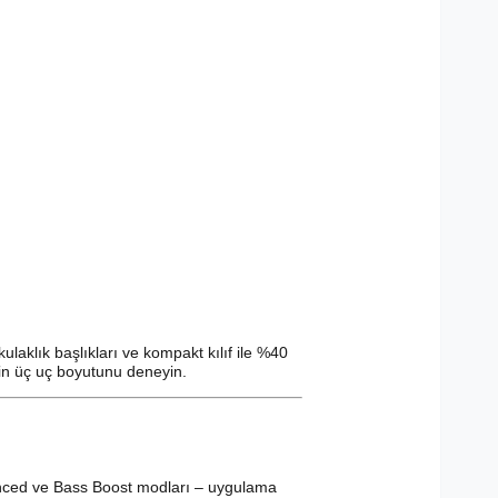
ulaklık başlıkları ve kompakt kılıf ile %40
çin üç uç boyutunu deneyin.
alanced ve Bass Boost modları – uygulama