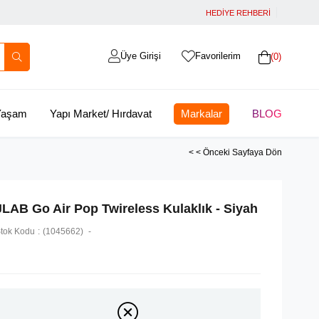
HEDİYE REHBERİ
Üye Girişi
Favorilerim
0
 Yaşam
Yapı Market/ Hırdavat
Markalar
BLOG
< < Önceki Sayfaya Dön
JLAB Go Air Pop Twireless Kulaklık - Siyah
tok Kodu
(1045662)