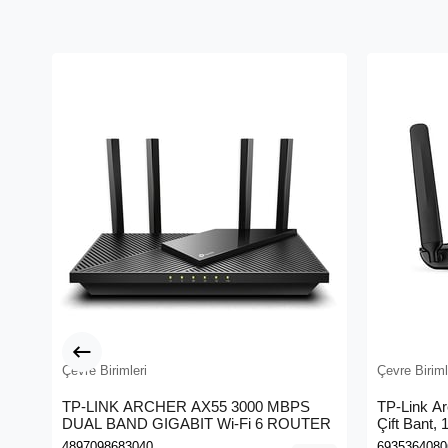
Çevre Birimleri
Çevre Biriml
TP-LINK ARCHER AX55 3000 MBPS
TP-Link A
DUAL BAND GIGABIT Wi-Fi 6 ROUTER
Çift Bant,
Kablosuz 
4897098683040
6935364080