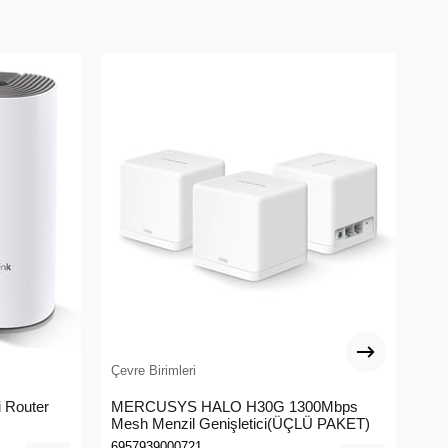
Çevre Birimleri
Çev
 Router
MERCUSYS HALO H30G 1300Mbps
TP
Mesh Menzil Genişletici(ÜÇLÜ PAKET)
Ban
6957939000721
693