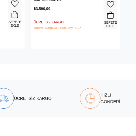
₺3.590,00
₺1.
SEPETE
ÜCRETSIZ KARGO
ÜCR
SEPETE
EKLE
EKLE
Tahmini Kargoya Teslim: Aynı Gün
Tahm
HIZLI
ÜCRETSİZ KARGO
GÖNDERİ