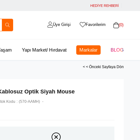
HEDİYE REHBERİ
Üye Girişi
Favorilerim
0
 Yaşam
Yapı Market/ Hırdavat
Markalar
BLOG
< < Önceki Sayfaya Dön
Kablosuz Optik Siyah Mouse
tok Kodu
(570-AAMH)