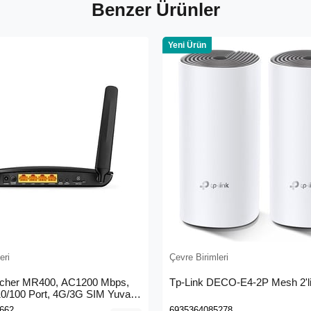
Benzer Ürünler
Yeni Ürün
eri
Çevre Birimleri
rcher MR400, AC1200 Mbps,
Tp-Link DECO-E4-2P Mesh 2'li
 10/100 Port, 4G/3G SIM Yuvası,
4G LTE Router
662
6935364085278