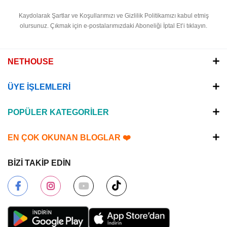
Kaydolarak Şartlar ve Koşullarımızı ve Gizlilik Politikamızı kabul etmiş
olursunuz.
Çıkmak için e-postalarımızdaki Aboneliği İptal Et’i tıklayın.
NETHOUSE
ÜYE İŞLEMLERİ
POPÜLER KATEGORİLER
EN ÇOK OKUNAN BLOGLAR ❤️
BİZİ TAKİP EDİN