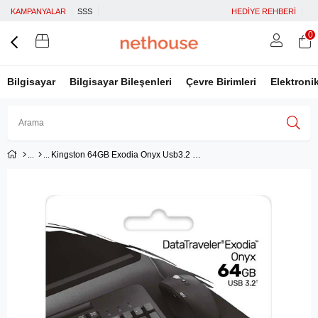
KAMPANYALAR
SSS
HEDİYE REHBERİ
0
Bilgisayar
Bilgisayar Bileşenleri
Çevre Birimleri
Elektroni
Kingston 64GB Exodia Onyx Usb3.2 Gen1 DTXON/64GB
Üye Girişi
Üye Ol
Facebook İle Bağlan
Google İle Bağlan